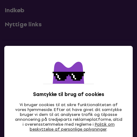
Indkøb
Nyttige links
Kontakter
Kontakt os
Samtykke til brug af cookies
Vi bruger cookies til at sikre funktionaliteten af
vores hjemmeside. Efter at have givet dit samtykke
bruger vi dem til at analysere trafik og tilpasse
annoncering på tredjeparts reklameplatforme, altid
i overensstemmelse med reglerne i
Politik om
DK
beskyttelse af personlige oplysninger
.