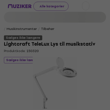
Alle kategorier
Musikinstrumenter
Tilbehør
Sælges ikke længere
Lightcraft TeleLux Lys til musikstativ
Produktkode:
230320
Sælges ikke længere