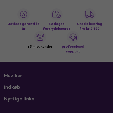
Udvidet garanti i 3
30 dages
Gratis levering
år
fortrydelsesret
fra kr 2.590
+3 mio. kunder
professionel
support
Muziker
Indkøb
Nyttige links