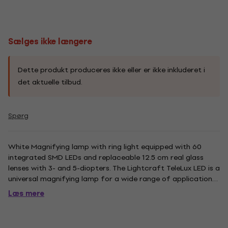
Sælges ikke længere
Dette produkt produceres ikke eller er ikke inkluderet i
det aktuelle tilbud.
Spørg
White Magnifying lamp with ring light equipped with 60
integrated SMD LEDs and replaceable 12.5 cm real glass
lenses with 3- and 5-diopters. The Lightcraft TeleLux LED is a
universal magnifying lamp for a wide range of applications.
The combination of light and scoundrels makes it highly
Læs mere
usable for cosmetics, reading aid and modeling...