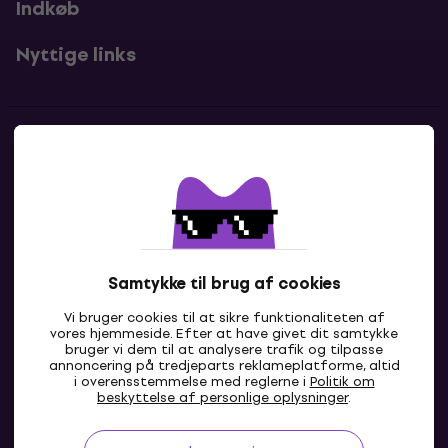
Indkøb
Nyttige links
Kontakter
Kontakt os
Samtykke til brug af cookies
Vi bruger cookies til at sikre funktionaliteten af
vores hjemmeside. Efter at have givet dit samtykke
bruger vi dem til at analysere trafik og tilpasse
annoncering på tredjeparts reklameplatforme, altid
i overensstemmelse med reglerne i
Politik om
DK
beskyttelse af personlige oplysninger
.