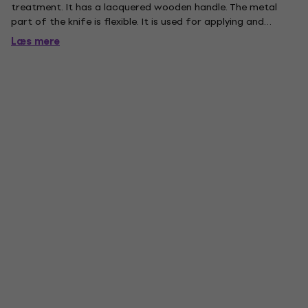
treatment. It has a lacquered wooden handle. The metal
part of the knife is flexible. It is used for applying and
spreading oil, acrylic, tempera paints on the substrate, but
Læs mere
also for the application of various gels, pastes or sealants.