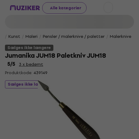
Alle kategorier
Kunst
Maleri
Pensler / malerknive / paletter
Malerknive
Sælges ikke længere
Jumanika JUM18 Paletkniv JUM18
5
/5
3 x bedømt
Produktkode:
439149
Sælges ikke længere