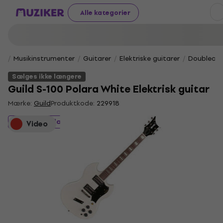
Alle kategorier
Musikinstrumenter
Guitarer
Elektriske guitarer
Doublecut
Sælges ikke længere
Guild S-100 Polara White Elektrisk guitar
Mærke:
Guild
Produktkode:
229918
Sælges ikke længere
Video