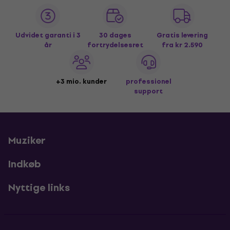
Udvidet garanti i 3
30 dages
Gratis levering
år
fortrydelsesret
fra kr 2.590
+3 mio. kunder
professionel
support
Muziker
Indkøb
Nyttige links