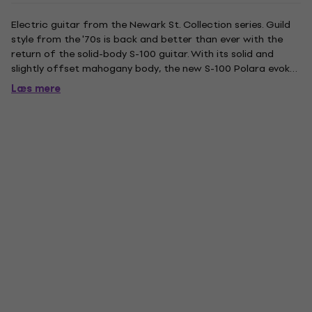
Electric guitar from the Newark St. Collection series. Guild
style from the '70s is back and better than ever with the
return of the solid-body S-100 guitar. With its solid and
slightly offset mahogany body, the new S-100 Polara evokes
its esteemed and hard-rocking predecessor of more than
Læs mere
40 years ago. Responsive and versatile, it also features...