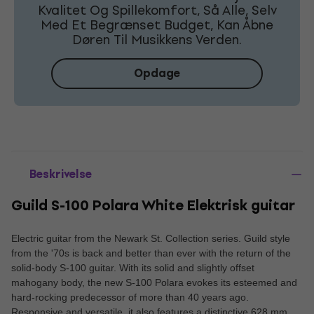
Kvalitet Og Spillekomfort, Så Alle, Selv
Med Et Begrænset Budget, Kan Åbne
Døren Til Musikkens Verden.
Opdage
Beskrivelse
Guild S-100 Polara White Elektrisk guitar
Electric guitar from the Newark St. Collection series. Guild style
from the '70s is back and better than ever with the return of the
solid-body S-100 guitar. With its solid and slightly offset
mahogany body, the new S-100 Polara evokes its esteemed and
hard-rocking predecessor of more than 40 years ago.
Responsive and versatile, it also features a distinctive 628 mm