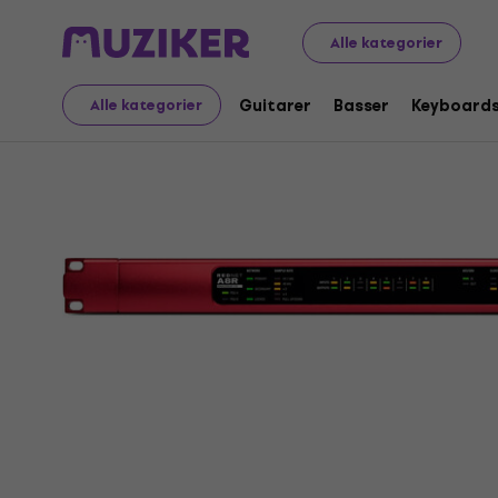
Musikinstrumenter
Studio
Digitale lydkonvertere
Alle kategorier
Guitarer
Basser
Keyboard
Alle kategorier
Sælges ikke længere