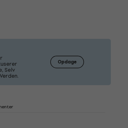
Er
Opdage
kuserer
, Selv
Verden.
menter