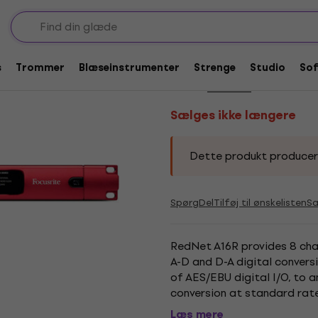
Sælges ikke længere
Focusrite RedNet A8R
s
Trommer
Blæseinstrumenter
Strenge
Studio
So
Mærke:
Focusrite
Produktkode:
Sælges ikke længere
Dette produkt produceres 
Spørg
Del
Tilføj til ønskelisten
S
RedNet A16R provides 8 chan
A-D and D-A digital convers
of AES/EBU digital I/O, to 
conversion at standard rates
resolution, with pull-up/down
Læs mere