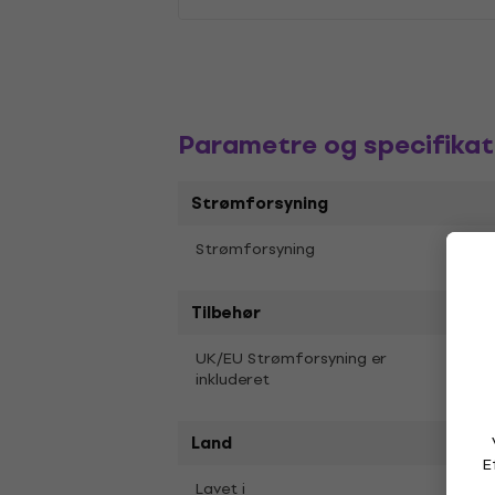
Parametre og specifikat
Strømforsyning
Strømforsyning
240 V
Tilbehør
UK/EU Strømforsyning er
Ja
inkluderet
Land
E
Lavet i
USA