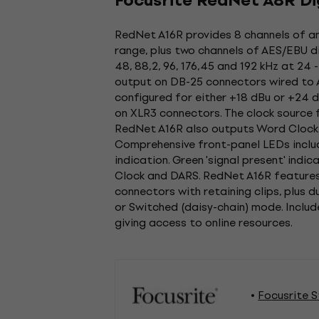
Focusrite RedNet A8R Dig
RedNet A16R provides 8 channels of an
range, plus two channels of AES/EBU d
48, 88,2, 96, 176,45 and 192 kHz at 24 
output on DB-25 connectors wired to A
configured for either +18 dBu or +24 
on XLR3 connectors. The clock source fo
RedNet A16R also outputs Word Clock.
Comprehensive front-panel LEDs includ
indication. Green 'signal present' ind
Clock and DARS. RedNet A16R features 
connectors with retaining clips, plus
or Switched (daisy-chain) mode. Includ
giving access to online resources.
Focusrite S