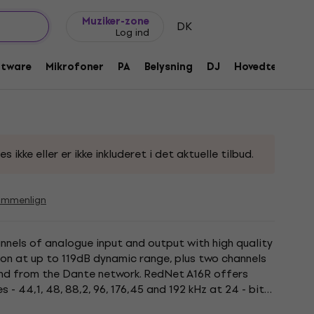
Gaveideer
FAQ
Muziker Blog
Muziker-zone
DK
Log ind
 Digital lydkonverter
ftware
Mikrofoner
PA
Belysning
DJ
Hovedtelefone
230380
ikke eller er ikke inkluderet i det aktuelle tilbud.
ammenlign
nels of analogue input and output with high quality
ion at up to 119dB dynamic range, plus two channels
and from the Dante network. RedNet A16R offers
 - 44,1, 48, 88,2, 96, 176,45 and 192 kHz at 24 - bit
...