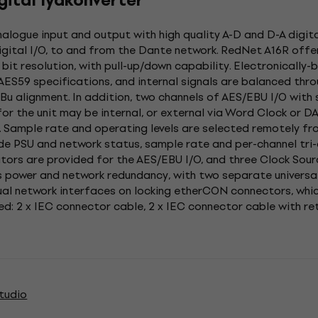
ital lydkonverter
alogue input and output with high quality A-D and D-A digit
igital I/O, to and from the Dante network. RedNet A16R offer
- bit resolution, with pull-up/down capability. Electronicall
ES59 specifications, and internal signals are balanced thr
dBu alignment. In addition, two channels of AES/EBU I/O with
r the unit may be internal, or external via Word Clock or DAR
 Sample rate and operating levels are selected remotely f
e PSU and network status, sample rate and per-channel tri-c
icators are provided for the AES/EBU I/O, and three Clock Sou
power and network redundancy, with two separate universal
 dual network interfaces on locking etherCON connectors, wh
ed: 2 x IEC connector cable, 2 x IEC connector cable with ret
tudio