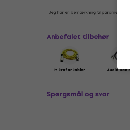
Jeg har en bemærkning til parametrene
Anbefalet tilbehør
Mikrofonkabler
Audio-kabl
Spørgsmål og svar