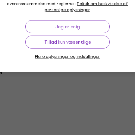
overensstemmelse med reglerne i
Politik om beskyttelse af
personlige oplysninger
.
Jeg er enig
Tillad kun væsentlige
Flere oplysninger og indstillinger
er