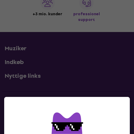
+3 mio. kunder
professionel
support
Muziker
Indkøb
Nyttige links
Kontakter
Kontakt os