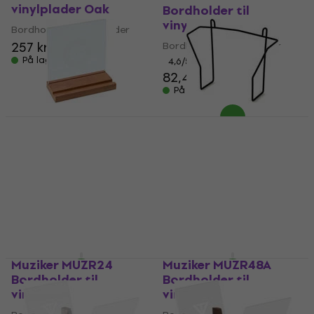
vinylplader Oak
Bordholder til
vinylplader
Bordholder til vinylplader
257 kr
Bordholder til vinylplader
På lager
4,6
/5
82,40 kr
86,65 kr
På lager
Legend Vinyl LV11
Glorious Smart 7
Bordholder til
Bordholder til
vinylplader (Som ny)
vinylplader (Som ny)
Bordholder til vinylplader
Bordholder til vinylplader
123 kr
132 kr
79,90 kr
86,63 kr
På lager
På lager
Muziker MUZR24
Muziker MUZR48A
Bordholder til
Bordholder til
vinylplader
vinylplader