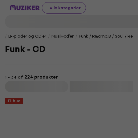
Alle kategorier
LP-plader og CD'er
Musik-cd'er
Funk / R&amp;B / Soul / Reg
Funk - CD
1 - 34 af
224 produkter
Filtrer
Tilbud