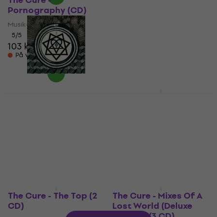
The Cure -
The Cure - Seventeen
Pornography (CD)
Seconds (CD)
Musik-cd
Musik-cd
5
/5
5
/5
103 kr
103 kr
På vej
På vej
HIM - Tears on Tape
Within Temptation -
(CD)
Unforgiving (Reissue)
(CD)
Musik-cd
Musik-cd
5
/5
167 kr
5
/5
136 kr
På vej
På vej
The Cure - The Top (2
The Cure - Mixes Of A
CD)
Lost World (Deluxe
Edition) (3 CD)