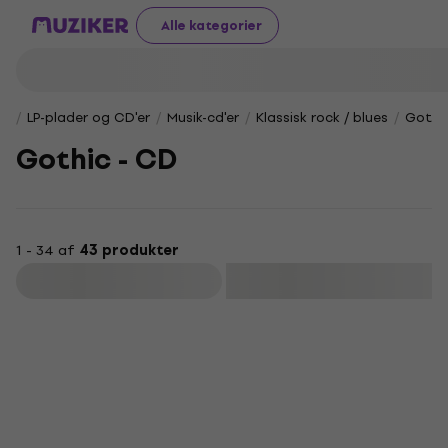
Alle kategorier
LP-plader og CD'er
Musik-cd'er
Klassisk rock / blues
Gothi
Gothic - CD
1 - 34 af
43 produkter
Filtrer