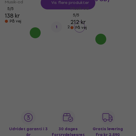
Musik-cd
Vis flere produkter
Musik-cd
5
/5
138 kr
5
/5
212 kr
På vej
1
2
På vej
Udvidet garanti i 3
30 dages
Gratis levering
år
fortrydelsesret
fra kr 2.590