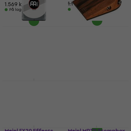
1.109,58 kr
1.569 kr
1.619 kr
- 6 %
På lager
På lager
Tilbud
Meinl The Ultimate
Ortega ANNALOGX-SE
Snare Stompbox (Som
Stompbox (Som ny)
ny)
Stompbox
Stompbox
830 kr
851,07 kr
893 kr
932,29 kr
På lager
På lager
Ortega HKPROX-SE
Stompbox
Electro Harmonix
Crash Pad Stompbox
Stompbox
1.427,69 kr
Stompbox
På lager hos leverandøren
967 kr
1.048 kr
- 8 %
Kun på bestilling
Meinl FX20 Effects
Meinl MPTP Stompbox