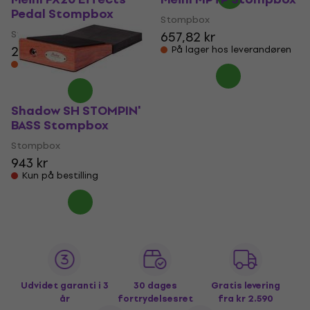
Pedal Stompbox
Stompbox
Stompbox
657,82 kr
2.033,25 kr
På lager hos leverandøren
På lager hos leverandøren
Shadow SH STOMPIN'
BASS Stompbox
Stompbox
943 kr
Kun på bestilling
Udvidet garanti i 3
30 dages
Gratis levering
år
fortrydelsesret
fra kr 2.590