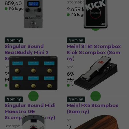
Stompbox
859,60 kr
2.659 kr
På lager
På lager
Som ny
Som ny
Singular Sound
Meinl STB1 Stompbox
BeatBuddy Mini 2
Kick Stompbox (Som
Stompbox (Som ny)
ny)
Stompbox
Stompbox
997 kr
696 kr
1.097,91 kr
751,41 kr
- 9 %
- 7 %
På lager
På lager
Som ny
Som ny
Singular Sound Midi
Meinl FX5 Stompbox
Maestro GE
(Som ny)
Stompbox (Som ny)
Stompbox
Stompbox
1.039 kr