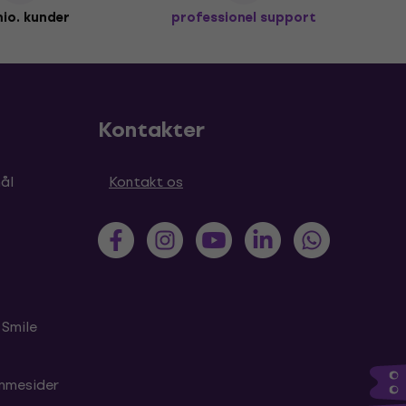
io. kunder
professionel support
Kontakter
ål
Kontakt os
 Smile
emmesider