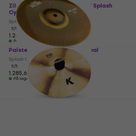
Zildjian A20540 A-Custom 8" Splash
Cymbal
Splash Cymbal
5
/5
1.240,82 kr
På lager
Paiste RUDE 10" Splash Cymbal
Splash Cymbal
5
/5
1.285,67 kr
På lager
Zildjian K0858 K 10" Splash Cymbal
Splash Cymbal
5
/5
1.412,81 kr
På lager hos leverandøren