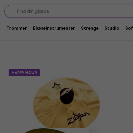
-Cymbal
mbal
s
Trommer
Blæseinstrumenter
Strenge
Studio
So
HAPPY HOUR