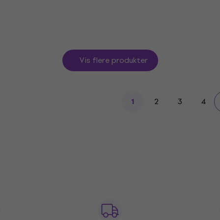
Vis flere produkter
2
3
4
1