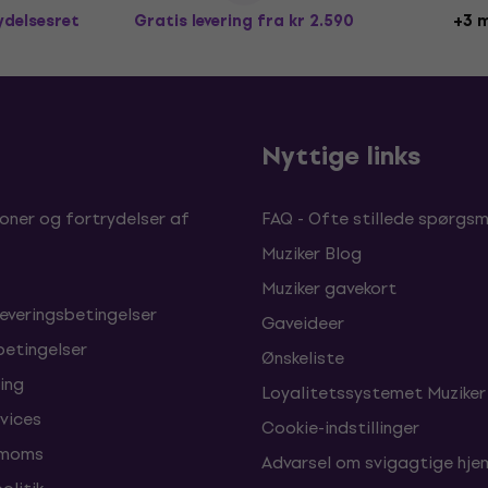
ydelsesret
Gratis levering
fra kr 2.590
+3 m
b
Nyttige links
oner og fortrydelser af
FAQ - Ofte stillede spørgsm
Muziker Blog
Muziker gavekort
leveringsbetingelser
Gaveideer
betingelser
Ønskeliste
ing
Loyalitetssystemet Muziker
vices
Cookie-indstillinger
 moms
Advarsel om svigagtige hj