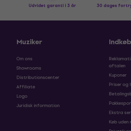
Udvidet garanti i 3 år
30 dages fortr
Muziker
Indkø
Om ons
Reklamati
aftalen
Showrooms
Kuponer
Distributionscenter
Priser og 
Affiliate
Betalings
Logo
Pakkespor
Juridisk information
Ekstra ser
Køb uden