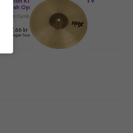
Zildjian K1209 K Custom Hybrid 9"
Splash Cymbal
Splash Cymbal
5
/5
1.457,66 kr
På lager hos leverandøren
Sabian 11205XB HHX Brilliant 12" Splash
Cymbal
Splash Cymbal
5
/5
2.025,07 kr
Kun på bestilling
Meinl CC10DAS 10" Splash Cymbal
Splash Cymbal
4,9
/5
688 kr
På lager