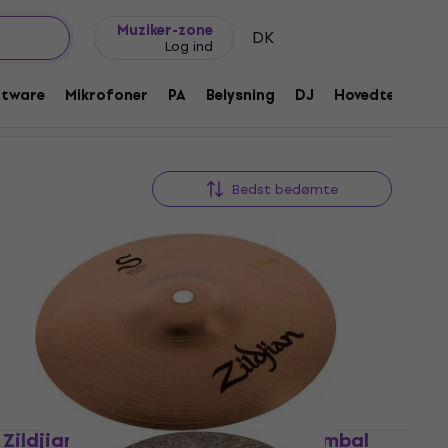
Gaveideer
FAQ
Muziker Blog
Muziker-zone
DK
Log ind
ftware
Mikrofoner
PA
Belysning
DJ
Hovedtelefone
Bedst bedømte
Zildjian S8S S Family 8" Splash Cymbal