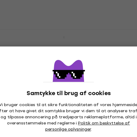
5
/5
560,64 kr
På lager hos leverandøren
Meinl Byzance Dual 10" Splash Cymbal
Splash Cymbal
5
/5
1.323,11 kr
Kun på bestilling
Zildjian K0857 K 8" Splash Cymbal
Samtykke til brug af cookies
Splash Cymbal
5
/5
Vi bruger cookies til at sikre funktionaliteten af vores hjemmeside
1.382,91 kr
fter at have givet dit samtykke bruger vi dem til at analysere traf
Kun på bestilling
og tilpasse annoncering på tredjeparts reklameplatforme, altid i
overensstemmelse med reglerne i
Politik om beskyttelse af
personlige oplysninger
.