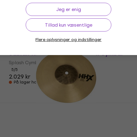
Zildjian K0932 K Custom Dark 10" Splash
Cymbal
Jeg er enig
Splash Cymbal
5
/5
Tillad kun væsentlige
1.614,64 kr
Kun på bestilling
Flere oplysninger og indstillinger
Sabian 11205XN HHX 12" Splash Cymbal
Splash Cymbal
5
/5
2.029 kr
På lager hos leverandøren
Sabian 11005XN HHX 10" Splash Cymbal
Splash Cymbal
5
/5
1.639 kr
Kun på bestilling