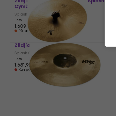
Zildjian A20544 A Custom 12" Splash
Cymbal
Splash Cymbal
5
/5
1.609 kr
På lager hos leverandøren
Zildjian K0859 K 12" Splash Cymbal
Splash Cymbal
5
/5
1.681,92 kr
Kun på bestilling
Sabian 11205XEB HHX Evolution 12"
Splash Cymbal
Splash Cymbal
5
/5
2.025,78 kr