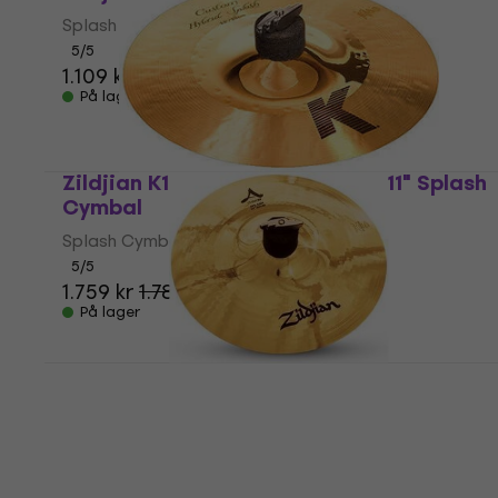
Splash Cymbal
5
/5
1.109 kr
På lager
Zildjian K1211 K Custom Hybrid 11" Splash
Cymbal
Splash Cymbal
5
/5
1.759 kr
1.789 kr
På lager
Zildjian A20542 A Custom 10" Splash
Cymbal
Splash Cymbal
5
/5
1.409 kr