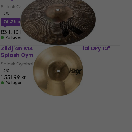
Splash Cymbal
5
/5
761,76 kr
med kode
MUZMUZ-5
834,43 kr
På lager
Zildjian K1401 K Custom Special Dry 10"
Splash Cymbal
Splash Cymbal
5
/5
1.531,99 kr
På lager
Sabian 11005XB HHX Brilliant 10" Splash
Cymbal
Splash Cymbal
5
/5
1.639 kr