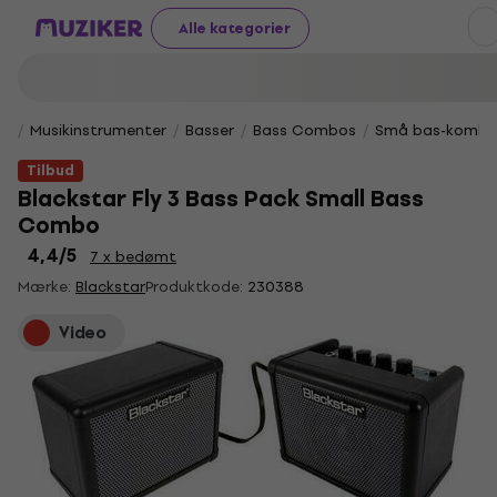
Alle kategorier
Musikinstrumenter
Basser
Bass Combos
Små bas-kombo
Tilbud
Blackstar Fly 3 Bass Pack Small Bass
Combo
4,4
/5
7 x bedømt
Mærke:
Blackstar
Produktkode:
230388
Video