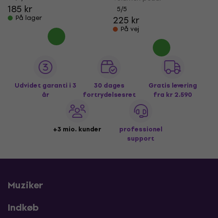
185 kr
5
/5
På lager
225 kr
På vej
Udvidet garanti i 3
30 dages
Gratis levering
år
fortrydelsesret
fra kr 2.590
+3 mio. kunder
professionel
support
Muziker
Indkøb