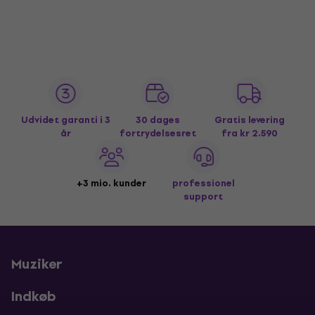
Udvidet garanti i 3
30 dages
Gratis levering
år
fortrydelsesret
fra kr 2.590
+3 mio. kunder
professionel
support
Muziker
Indkøb