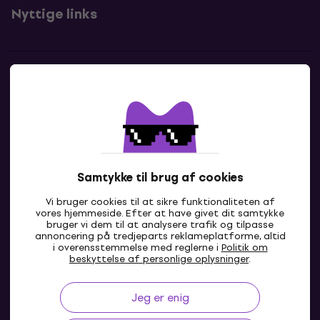
Nyttige links
Kontakter
Kontakt os
Samtykke til brug af cookies
Vi bruger cookies til at sikre funktionaliteten af
vores hjemmeside. Efter at have givet dit samtykke
bruger vi dem til at analysere trafik og tilpasse
annoncering på tredjeparts reklameplatforme, altid
i overensstemmelse med reglerne i
Politik om
DK
beskyttelse af personlige oplysninger
.
Jeg er enig