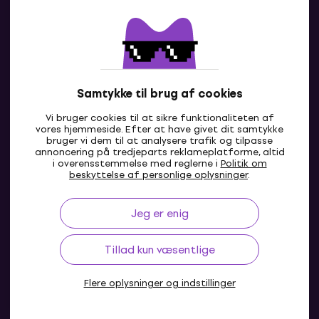
Kontakt os
Samtykke til brug af cookies
Vi bruger cookies til at sikre funktionaliteten af
vores hjemmeside. Efter at have givet dit samtykke
bruger vi dem til at analysere trafik og tilpasse
annoncering på tredjeparts reklameplatforme, altid
i overensstemmelse med reglerne i
Politik om
DK
beskyttelse af personlige oplysninger
.
Jeg er enig
Tillad kun væsentlige
Flere oplysninger og indstillinger
© 2004-2026 MUZIKER a.s.