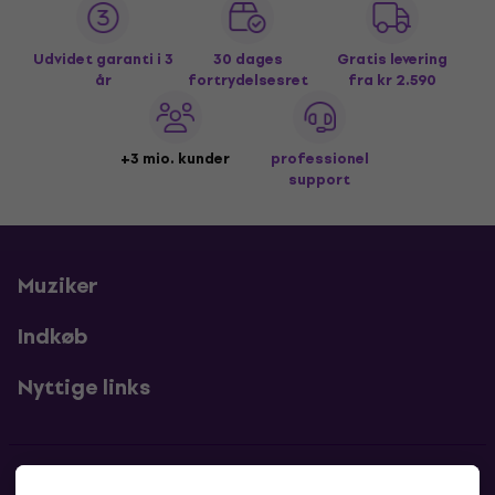
Udvidet garanti i 3
30 dages
Gratis levering
år
fortrydelsesret
fra kr 2.590
+3 mio. kunder
professionel
support
Muziker
Indkøb
Nyttige links
Kontakter