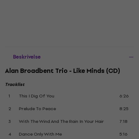
Beskrivelse
Alan Broadbent Trio - Like Minds (CD)
Tracklist
1
This I Dig Of You
6:26
2
Prelude To Peace
8:25
3
With The Wind And The Rain In Your Hair
7:18
4
Dance Only With Me
5:16