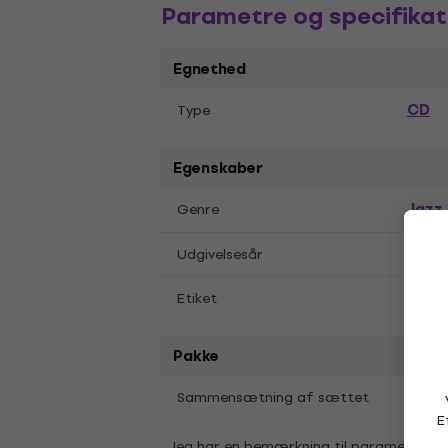
Parametre og specifikat
Egnethed
CD
Type
Egenskaber
Jazz
Genre
2022
Udgivelsesår
Sunn
Etiket
Pakke
1 Stk
Sammensætning af sættet
E
Jeg har en bemærkning til parametrene