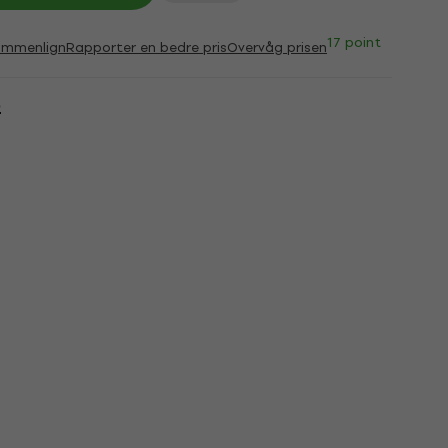
17 point
ammenlign
Rapporter en bedre pris
Overvåg prisen
2