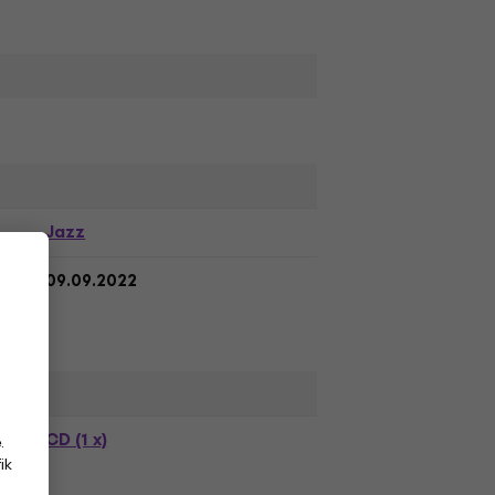
Jazz
09.09.2022
CD (1 x)
.
ik