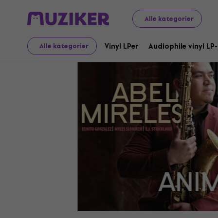
LP-plader og CD'er
Musik-cd'er
Alle kategorier
Vinyl LPer
Audiophile vinyl LP
Alle kategorier