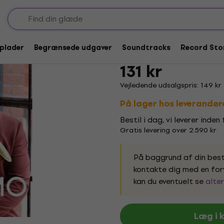
Abel Mireles - Animo
-plader
Begrænsede udgaver
Soundtracks
Record Sto
Mærke:
Abel Mireles
Produktkod
131 kr
Vejledende udsalgspris: 149 kr
På lager hos leverandør
Bestil i dag, vi leverer inden
Gratis levering over 2.590 kr
På baggrund af din besti
kontakte dig med en forv
kan du eventuelt se
alter
Læg i 