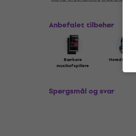
Anbefalet tilbehør
Bærbare
Hovedtelefo
musikafspillere
Spørgsmål og svar