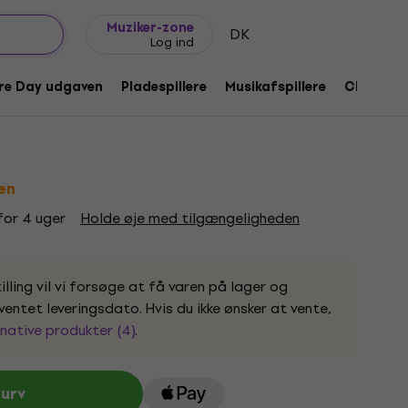
Gaveideer
FAQ
Muziker Blog
Muziker-zone
DK
Log ind
 (CD)
re Day udgaven
Pladespillere
Musikafspillere
CD
Til
e:
1190902
en
 for 4 uger
Holde øje med tilgængeligheden
lling vil vi forsøge at få varen på lager og
entet leveringsdato. Hvis du ikke ønsker at vente,
native produkter (4)
.
kurv