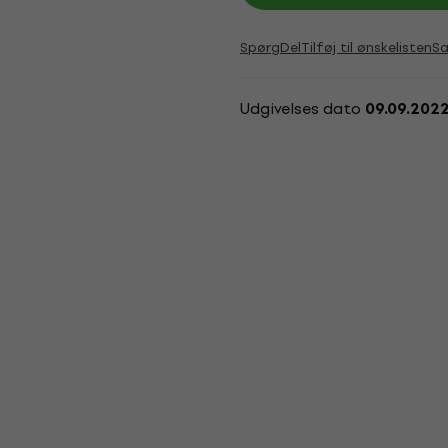
Spørg
Del
Tilføj til ønskelisten
S
Udgivelses dato
09.09.202