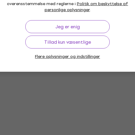
overensstemmelse med reglerne i
Politik om beskyttelse af
personlige oplysninger
.
Jeg er enig
Tillad kun væsentlige
Flere oplysninger og indstillinger
ner
Hi-Fi Systemer
Hi-Fi CD-afspillere