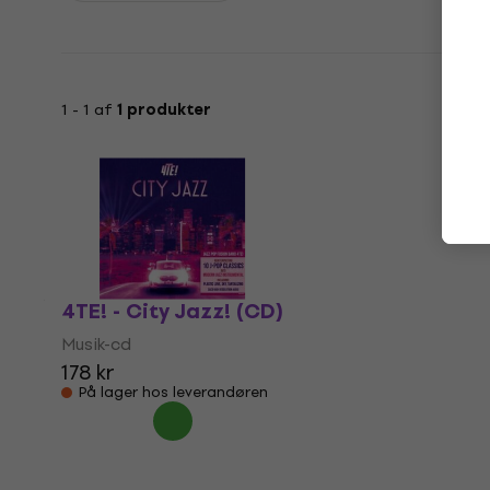
1 - 1 af
1 produkter
4TE! - City Jazz! (CD)
Musik-cd
178 kr
På lager hos leverandøren