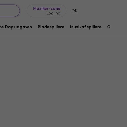
Gaveideer
FAQ
Muziker Blog
Muziker-zone
DK
Log ind
re Day udgaven
Pladespillere
Musikafspillere
CD
Til