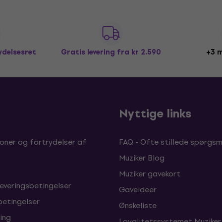
ydelsesret
Gratis levering
fra kr 2.590
+3 m
b
Nyttige links
oner og fortrydelser af
FAQ - Ofte stillede spørgsm
Muziker Blog
Muziker gavekort
leveringsbetingelser
Gaveideer
betingelser
Ønskeliste
ing
Loyalitetssystemet Muziker