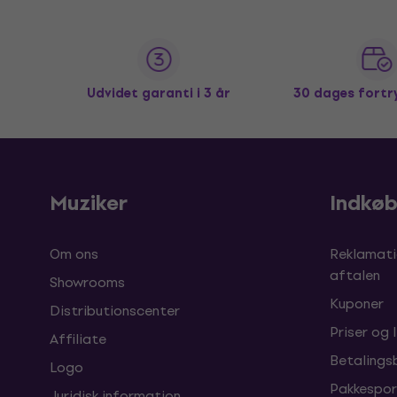
Udvidet garanti i 3 år
30 dages fortr
Muziker
Indkø
Om ons
Reklamati
aftalen
Showrooms
Kuponer
Distributionscenter
Priser og 
Affiliate
Betalings
Logo
Pakkespor
Juridisk information