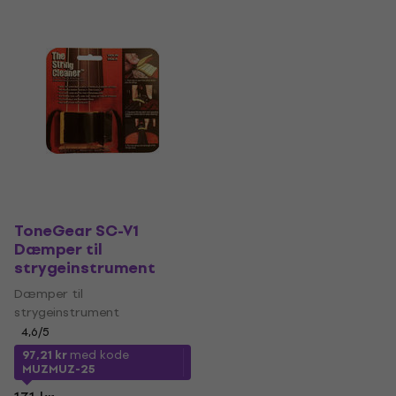
ToneGear SC-V1
Dæmper til
strygeinstrument
Dæmper til
strygeinstrument
4,6
/5
97,21 kr
med kode
MUZMUZ-25