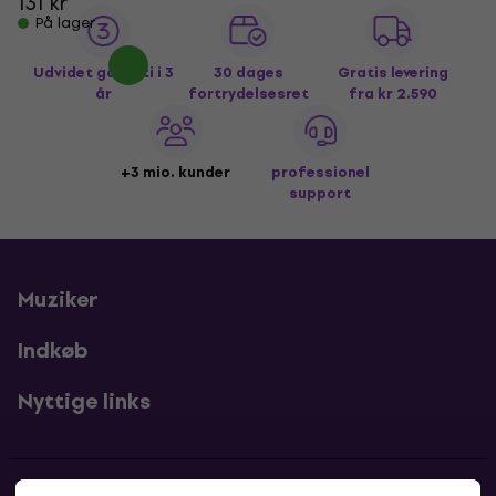
131 kr
På lager
Udvidet garanti i 3
30 dages
Gratis levering
år
fortrydelsesret
fra kr 2.590
+3 mio. kunder
professionel
support
Muziker
Indkøb
Nyttige links