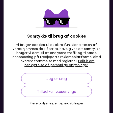
Kontakter
Kontakt os
Samtykke til brug af cookies
Vi bruger cookies til at sikre funktionaliteten af
vores hjemmeside. Efter at have givet dit samtykke
bruger vi dem til at analysere trafik og tilpasse
annoncering på tredjeparts reklameplatforme, altid
i overensstemmelse med reglerne i
Politik om
DK
beskyttelse af personlige oplysninger
.
Jeg er enig
Tillad kun væsentlige
Flere oplysninger og indstillinger
© 2004-2026 MUZIKER a.s.