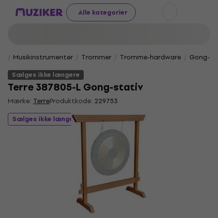
Alle kategorier
Musikinstrumenter
Trommer
Tromme-hardware
Gong-sta
Sælges ikke længere
Terre 387805-L Gong-stativ
Mærke:
Terre
Produktkode:
229753
Sælges ikke længere