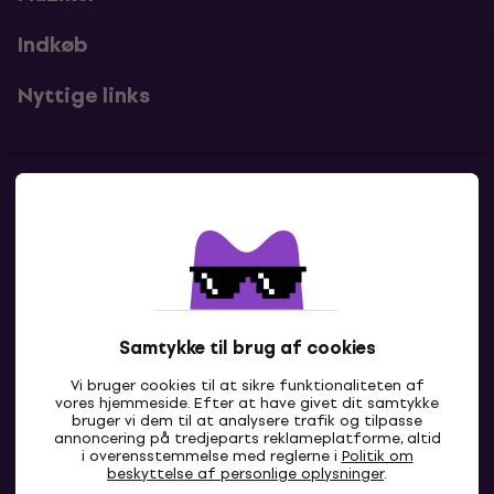
Indkøb
Nyttige links
Kontakter
Kontakt os
Samtykke til brug af cookies
Vi bruger cookies til at sikre funktionaliteten af
vores hjemmeside. Efter at have givet dit samtykke
bruger vi dem til at analysere trafik og tilpasse
annoncering på tredjeparts reklameplatforme, altid
i overensstemmelse med reglerne i
Politik om
DK
beskyttelse af personlige oplysninger
.