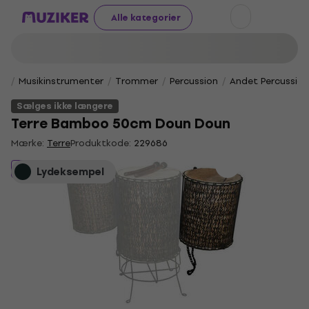
Alle kategorier
Musikinstrumenter
Trommer
Percussion
Andet Percussion
Sælges ikke længere
Terre Bamboo 50cm Doun Doun
Mærke:
Terre
Produktkode:
229686
Sælges ikke længere
Lydeksempel