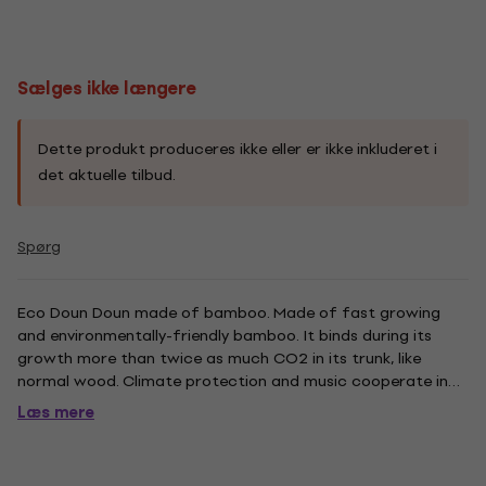
Sælges ikke længere
Dette produkt produceres ikke eller er ikke inkluderet i
det aktuelle tilbud.
Spørg
Eco Doun Doun made of bamboo. Made of fast growing
and environmentally-friendly bamboo. It binds during its
growth more than twice as much CO2 in its trunk, like
normal wood. Climate protection and music cooperate in
this development. This Doun Doun is covered with goat skin
Læs mere
and got a warmer sound than its cow skin version. The drum
is advised...