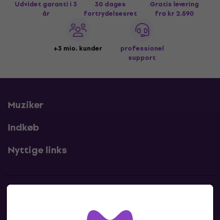
Udvidet garanti i 3
30 dages
Gratis levering
år
fortrydelsesret
fra kr 2.590
+3 mio. kunder
professionel
support
Muziker
Indkøb
Nyttige links
Kontakter
Kontakt os