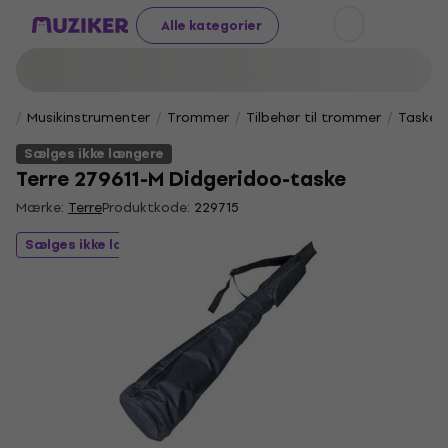
Alle kategorier
Musikinstrumenter
Trommer
Tilbehør til trommer
Tasker 
Sælges ikke længere
Terre 279611-M Didgeridoo-taske
Mærke:
Terre
Produktkode:
229715
Sælges ikke længere