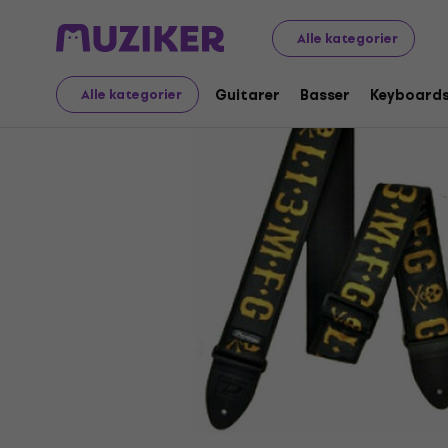
Musikinstrumenter
Guitarer
Guitarremme
Guitarre
Alle kategorier
Guitarer
Basser
Keyboard
Alle kategorier
Sælges ikke længere