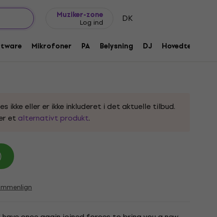
Gaveideer
FAQ
Muziker Blog
Muziker-zone
DK
Log ind
y 13 Guitarrem i tekstil
ftware
Mikrofoner
PA
Belysning
DJ
Hovedtelefone
0781
ikke eller er ikke inkluderet i det aktuelle tilbud.
er et
alternativt produkt
.
)
ammenlign
 have once again joined forces to bring you a new