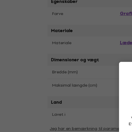
Egenskaber
Graf
Farve
Materiale
Læde
Materiale
Dimensioner og vægt
50
Bredde (mm)
165
Maksimal længde (cm)
Land
Lavet i
Kina
E
Jeg har en bemærkning til parametrene