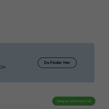
Du Finder Her
Din
Vælg en alternativ (4)