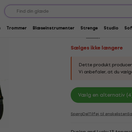
mme i tekstil
Sælges ikke længere
Dunlop D38-42MF Luck
s
Trommer
Blæseinstrumenter
Strenge
Studio
So
Mærke:
Dunlop
Produktkode:
23
Sælges ikke længere
Dette produkt produceres 
Vi anbefaler, at du vælg
Vælg en alternativ (4
Spørg
Del
Tilføj til ønskelisten
S
Dunlop and Lucky 13 Apparel