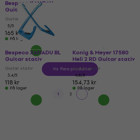
Guitar stativ
Bespeco KANGAU
Guitar stativ
Guitar stativ
Guitar stativ
4,6
/5
201 kr
5
/5
På lager
165 kr
På lager
Bespeco XANADU BL
Konig & Meyer 17580
Guitar stativ
Heli 2 RD Guitar stativ
Guitar stativ
Guitar stativ
Vis flere produkter
3,4
/5
4,8
/5
118 kr
154,73 kr
På lager
På lager
1
2