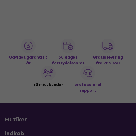
Udvidet garanti i 3
30 dages
Gratis levering
år
fortrydelsesret
fra kr 2.590
+3 mio. kunder
professionel
support
Muziker
Indkøb