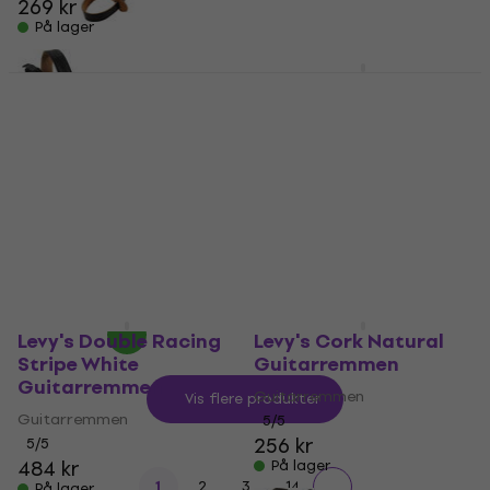
269 kr
På lager
På lager
Richter Brian Head
Welch Signature Black
Levy's Mandolin Black
Guitarremmen
Guitarremmen
Guitarremmen
Guitarremmen
5
/5
5
/5
1.106,39 kr
82,40 kr
På lager
På lager
Levy's Double Racing
Levy's Cork Natural
Stripe White
Guitarremmen
Guitarremmen
Guitarremmen
Vis flere produkter
Guitarremmen
5
/5
256 kr
5
/5
484 kr
På lager
...
1
2
3
14
På lager