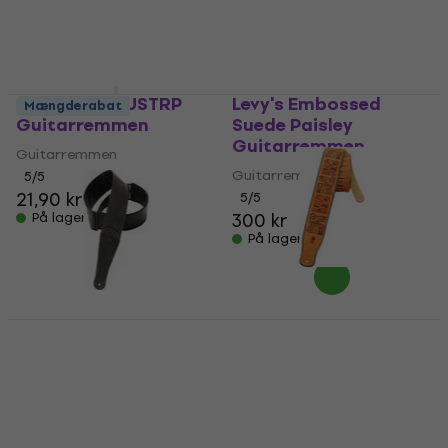
Pasadena GUSTRP
Levy's Embossed
Mængderabat
Guitarremmen
Suede Paisley
Guitarremmen
Guitarremmen
Guitarremmen
5
/5
21,90 kr
5
/5
300 kr
På lager
På lager
Levy's Grand Mesa
Guitarremmen
Levy's Leather Tri
Glides 3.0 Black
Guitarremmen
Guitarremmen
5
/5
391 kr
Guitarremmen
På lager
5
/5