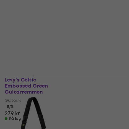
Line Black
Guitarremmen
Guitarremmen
Guitarremmen
Guitarremmen
5
/5
56,80 kr
5
/5
156 kr
På lager
På lager
Levy's Celtic
RightOnStraps
Embossed Green
Leathercraft
Guitarremmen
Blackguard Teal
Guitarremmen
Guitarremmen
Guitarremmen
5
/5
279 kr
5
/5
652 kr
På lager
På lager