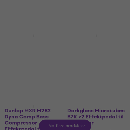
Effektpedal til
Effektpedal til basguitar
basguitar
5
/5
2.234,97 kr
Effektpedal til basguitar
På lager
5
/5
294 kr
298,86 kr
På lager
Aguilar Grape Phaser
Aguilar AGRO Pedal V2
V2 Effektpedal til
Effektpedal til
basguitar
basguitar
Effektpedal til basguitar
Effektpedal til basguitar
5
/5
5
/5
1.789 kr
2.055,74 kr
På lager
På vej
Dunlop MXR M282
Darkglass Microtubes
Dyna Comp Bass
B7K v2 Effektpedal til
Compressor
basguitar
Vis flere produkter
Effektpedal til