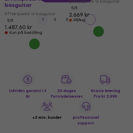
Effektpedal til basguitar
basguitar
5
/5
Effektpedal til basguitar
2.669 kr
...
1
2
3
6
På vej
5
/5
1.487,60 kr
Kun på bestilling
Udvidet garanti i 3
30 dages
Gratis levering
år
fortrydelsesret
fra kr 2.590
+3 mio. kunder
professionel
support