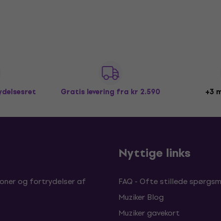
ydelsesret
Gratis levering
fra kr 2.590
+3 m
b
Nyttige links
oner og fortrydelser af
FAQ - Ofte stillede spørgsm
Muziker Blog
Muziker gavekort