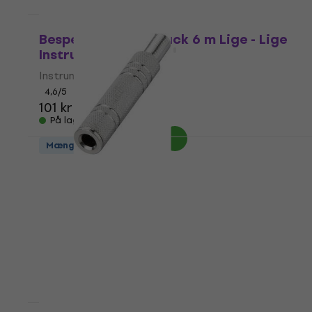
Mængderabat
Bespeco IRO600 Black 6 m Lige - Lige
Instrumentkabel
Instrumentkabel
4,6
/5
101 kr
På lager
Mængderabat
Bespeco PV1 Jack 6,3 mm
Jack 6,3 mm
4,3
/5
21,30 kr
På lager
Mængderabat