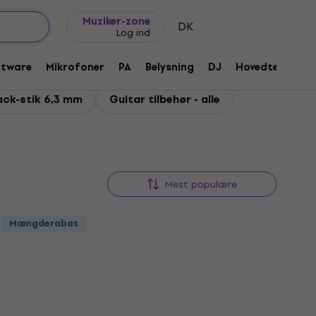
Gaveideer
FAQ
Muziker Blog
Muziker-zone
DK
Log ind
ftware
Mikrofoner
PA
Belysning
DJ
Hovedtelefone
ck-stik 6,3 mm
Guitar tilbehør - alle
Mest populære
Mængderabat