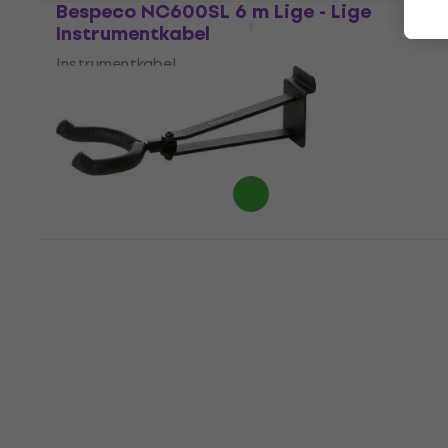
Bespeco NC600SL 6 m Lige - Lige
Instrumentkabel
Instrumentkabel
4,7
/5
224,56 kr
med kode
MUZMUZ-15
279 kr
På lager
Bespeco F18 Guitarophæng
Guitarophæng
4
/5
74,09 kr
med kode
MUZMUZ-10
85 kr
På lager