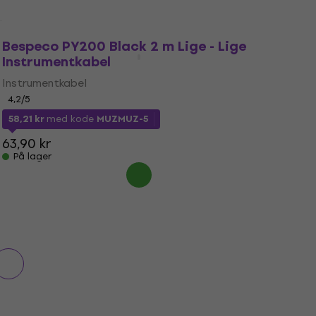
Bespeco PY200 Black 2 m Lige - Lige
Instrumentkabel
Instrumentkabel
4,2
/5
58,21 kr
med kode
MUZMUZ-5
63,90 kr
På lager