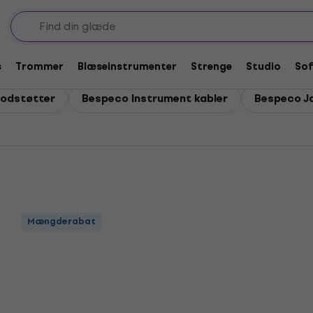
r
s
Trommer
Blæseinstrumenter
Strenge
Studio
So
odstøtter
Bespeco Instrument kabler
Bespeco Ja
Mængderabat