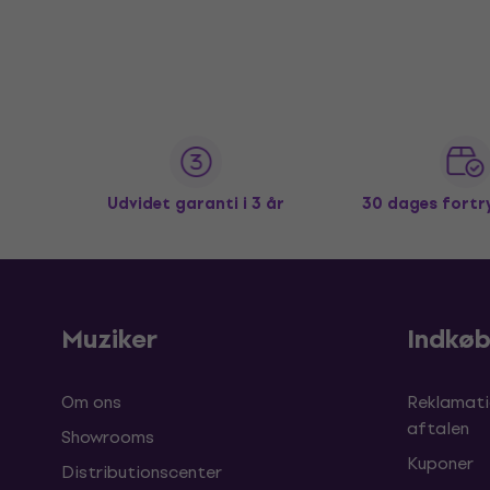
Udvidet garanti i 3 år
30 dages fortr
Muziker
Indkø
Om ons
Reklamati
aftalen
Showrooms
Kuponer
Distributionscenter