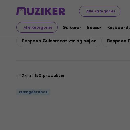
Bespeco
Guitarer
Bespeco Guitar tilbehør
Alle kategorier
Bespeco Guitar tilbehø
Guitarer
Basser
Keyboard
Alle kategorier
Bespeco Guitarstativer og bøjler
Bespeco F
1 - 34 af
150 produkter
Mængderabat