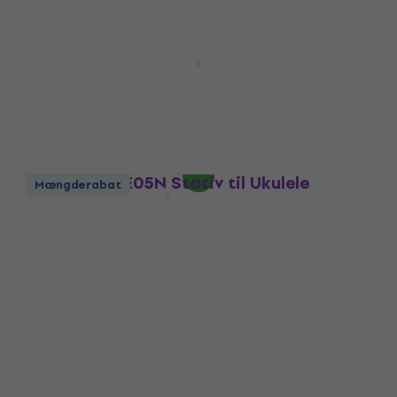
Bespeco IRO900 9 m Lige - Lige
Instrumentkabel
Instrumentkabel
4,6
/5
117 kr
119 kr
På lager
Bespeco UKE05N Stativ til Ukulele
Mængderabat
Stativ til Ukulele
5
/5
469 kr
På lager
Mængderabat