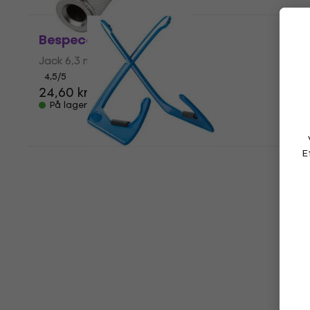
Bespeco PV3 Jack 6,3 mm
Jack 6,3 mm
4,5
/5
24,60 kr
28,50 kr
På lager
Bespeco XANADU BL Guitar stativ
E
Guitar stativ
3,4
/5
115,14 kr
med kode
MUZMUZ-5
123 kr
På lager