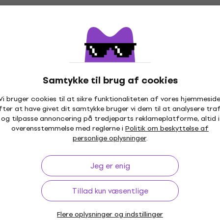
Bespeco PRIMO Guitar stativ
Mængderabat
Guitar stativ
4,6
/5
201 kr
På lager
Samtykke til brug af cookies
Vi bruger cookies til at sikre funktionaliteten af vores hjemmeside
fter at have givet dit samtykke bruger vi dem til at analysere traf
Mængderabat
og tilpasse annoncering på tredjeparts reklameplatforme, altid i
Bespeco BP22N Guitar-fodstøtte
overensstemmelse med reglerne i
Politik om beskyttelse af
Guitar-fodstøtte
personlige oplysninger
.
4,8
/5
89,90 kr
92 kr
Jeg er enig
På lager
Tillad kun væsentlige
Flere oplysninger og indstillinger