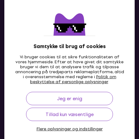
Kontakter
Kontakt os
Samtykke til brug af cookies
Vi bruger cookies til at sikre funktionaliteten af
vores hjemmeside. Efter at have givet dit samtykke
bruger vi dem til at analysere trafik og tilpasse
annoncering på tredjeparts reklameplatforme, altid
i overensstemmelse med reglerne i
Politik om
DK
beskyttelse af personlige oplysninger
.
Jeg er enig
Tillad kun væsentlige
Flere oplysninger og indstillinger
© 2004-2026 MUZIKER a.s.