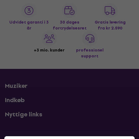
Udvidet garanti i 3
30 dages
Gratis levering
år
fortrydelsesret
fra kr 2.590
+3 mio. kunder
professionel
support
Muziker
Indkøb
Nyttige links