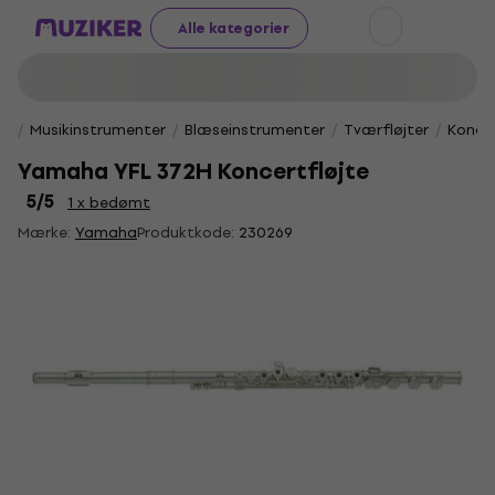
Alle kategorier
Musikinstrumenter
Blæseinstrumenter
Tværfløjter
Koncer
Yamaha YFL 372H Koncertfløjte
5
/5
1 x bedømt
Mærke:
Yamaha
Produktkode:
230269