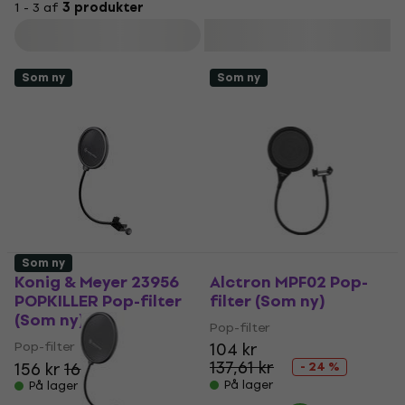
1 - 3 af
3 produkter
Filtrer
Som ny
Som ny
Som ny
Konig & Meyer 23956
Alctron MPF02 Pop-
POPKILLER Pop-filter
filter (Som ny)
(Som ny)
Pop-filter
Pop-filter
104 kr
137,61 kr
156 kr
162 kr
- 24 %
På lager
På lager