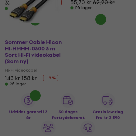
55,70 kr
62,20 kr
325 kr
363 kr
- 10 %
På lager
På lager
Sommer Cable Hicon
HI-HMHM-0300 3 m
Sort Hi-Fi videokabel
(Som ny)
Hi-Fi videokabel
143 kr
158 kr
- 9 %
På lager
Udvidet garanti i 3
30 dages
Gratis levering
år
fortrydelsesret
fra kr 2.590