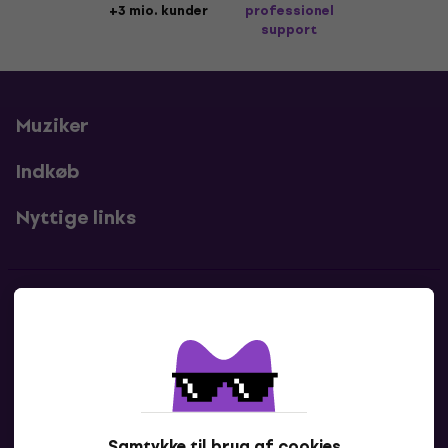
+3 mio. kunder
professionel
support
Muziker
Indkøb
Nyttige links
Kontakter
Kontakt os
Samtykke til brug af cookies