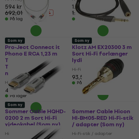
594 kr
1.169 kr
692,01 kr
1.305,80 kr
- 14 %
- 10 %
På lager
På lager
Som ny
Som ny
Pro-Ject Connect it
Klotz AM EX20300 3 m
Phono E RCA 1,23 m
Sort Hi-Fi forlænger
Transparent Hi-Fi
lydkabel (Som ny)
Tonearmskabel (Som
Hi-Fi forlænger lydkabel
ny)
93,50 kr
Hi-Fi Tonearmskabel
På lager
495 kr
519,75 kr
På lager
Som ny
Sommer Cable HQHD-
Sommer Cable Hicon
0200 2 m Sort Hi-Fi
HI-BM05-RED Hi-Fi-stik
videokabel (Som ny)
/ adapter (Som ny)
Hi-Fi videokabel
Hi-Fi-stik / adapter