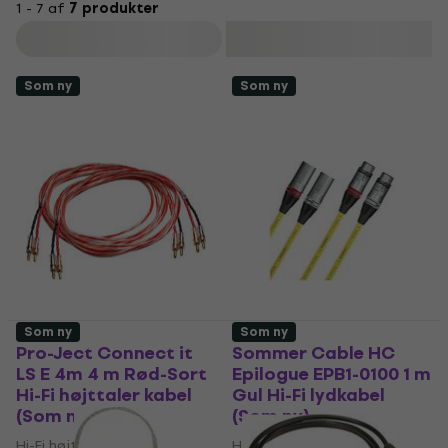
1 - 7 af
7 produkter
Filtrer
Som ny
Som ny
Som ny
Som ny
Pro-Ject Connect it
Sommer Cable HC
LS E 4m 4 m Rød-Sort
Epilogue EPB1-0100 1 m
Hi-Fi højttaler kabel
Gul Hi-Fi lydkabel
(Som ny)
(Som ny)
Hi-Fi højttaler kabel
Hi-Fi lydkabel