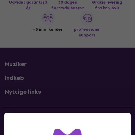
Udvidet garanti i 3
30 dages
Gratis levering
år
fortrydelsesret
fra kr 2.590
+3 mio. kunder
professionel
support
Muziker
Indkøb
Nyttige links
Kontakter
Kontakt os