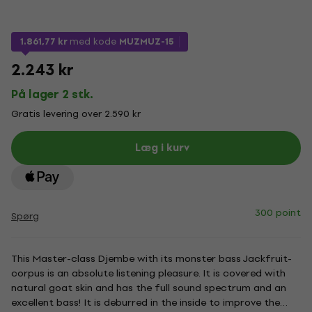
1.861,77 kr
med kode
MUZMUZ-15
2.243 kr
På lager 2 stk.
Gratis levering over 2.590 kr
Læg i kurv
300 point
Spørg
This Master-class Djembe with its monster bass Jackfruit-
corpus is an absolute listening pleasure. It is covered with
natural goat skin and has the full sound spectrum and an
excellent bass! It is deburred in the inside to improve the