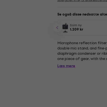
Spørg
Del
Tilføj til ønskelisten
S
Se også disse nedsatte alte
Som ny
1.209 kr
Microphone reflection filter.
double mic stand, and fine-
diaphragm condenser or ribb
one piece of gear, with the 
maximum impact. Four-layer.
Læs mere