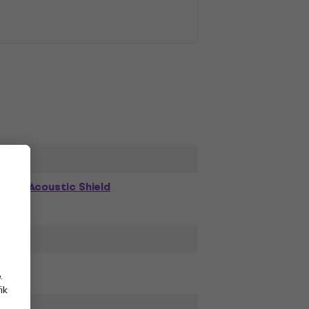
Acoustic Shield
.
ik