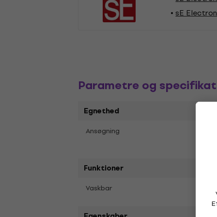
sE Electro
Parametre og specifikat
Egnethed
Stud
Ansøgning
Indsp
Funktioner
Nej
Vaskbar
E
Egenskaber