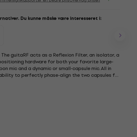
ammenlign
Rapporter en bedre pris
Overvåg prisen
rnativer. Du kunne måske være interesseret i:
 The guitaRF acts as a Reflexion Filter, an isolator, a
positioning hardware for both your favorite large-
on mic and a dynamic or small-capsule mic. All in
ability to perfectly phase-align the two capsules for
..