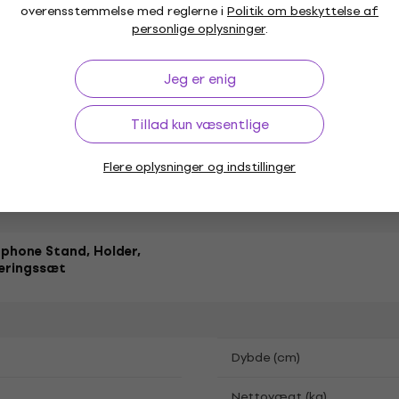
overensstemmelse med reglerne i
Politik om beskyttelse af
personlige oplysninger
.
rption
Absorptionsfrekvensområ
ophone Stand
Jeg er enig
Tillad kun væsentlige
tisk skum
Flere oplysninger og indstillinger
phone Stand, Holder,
eringssæt
Dybde (cm)
Nettovægt (kg)