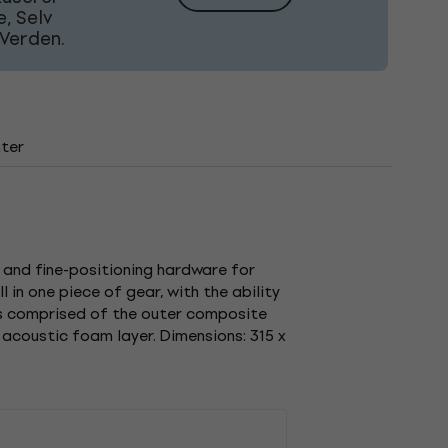
, Selv
Verden.
ter
d, and fine-positioning hardware for
in one piece of gear, with the ability
is comprised of the outer composite
 acoustic foam layer. Dimensions: 315 x