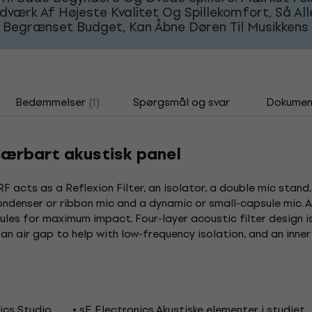
værk Af Højeste Kvalitet Og Spillekomfort, Så Alle
 Begrænset Budget, Kan Åbne Døren Til Musikkens 
Bedømmelser
(1)
Spørgsmål og svar
Dokumen
Bærbart akustisk panel
RF acts as a Reflexion Filter, an isolator, a double mic stan
denser or ribbon mic and a dynamic or small-capsule mic. All 
ules for maximum impact. Four-layer acoustic filter design 
an air gap to help with low-frequency isolation, and an inner
ics Studio
sE Electronics Akustiske elementer i studiet