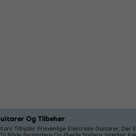
uitarer Og Tilbehør
tars Tilbyder Prisvenlige Elektriske Guitarer, Der 
 Til Både Begyndere Og Øvede Spillere. Mærket Fo