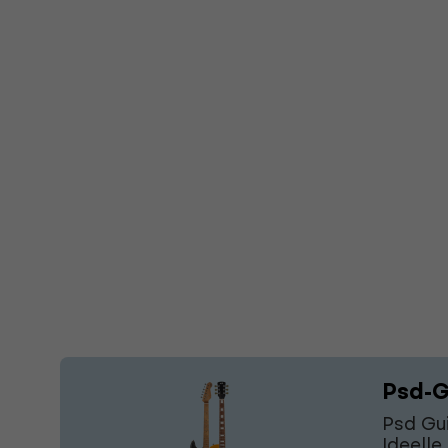
Psd-G
Psd Gui
Ideelle