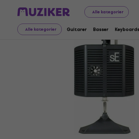
Musikinstrumenter
Studio
Akustiske elementer i stud
Alle kategorier
Guitarer
Basser
Keyboard
Alle kategorier