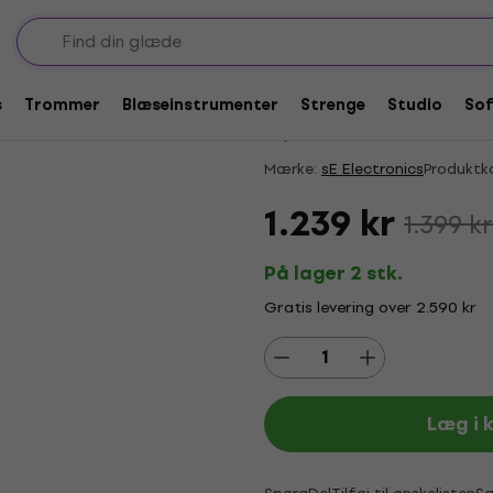
iet
Bærbare akustiske skærme
Tilbud
sE Electronics Guit
s
Trommer
Blæseinstrumenter
Strenge
Studio
So
5
/5
1 x bedømt
Mærke:
sE Electronics
Produktk
1.239 kr
1.399 kr
På lager 2 stk.
Gratis levering over 2.590 kr
Læg i 