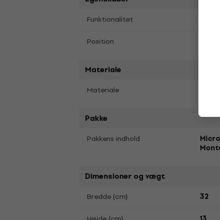
Abso
Funktionalitet
Micr
Position
Materiale
Akus
Materiale
Pakke
Pakkens indhold
Micro
Mont
Dimensioner og vægt
Bredde (cm)
32
Højde (cm)
13