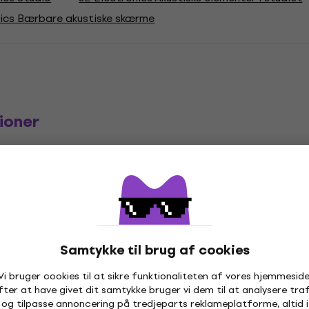
nics Bærbare akustiske skærme
ioner
io
Instrumenter
,
,
Type
ilning
Samtykke til brug af cookies
Vi bruger cookies til at sikre funktionaliteten af vores hjemmeside
fter at have givet dit samtykke bruger vi dem til at analysere traf
og tilpasse annoncering på tredjeparts reklameplatforme, altid i