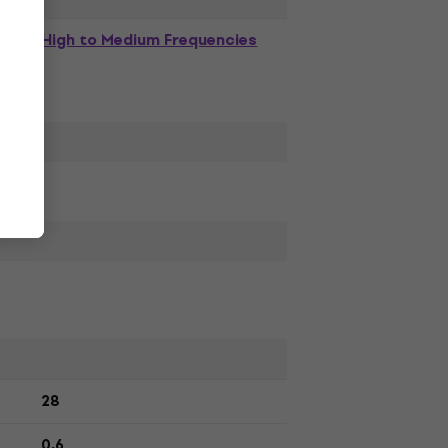
High to Medium Frequencies
de
28
0,6