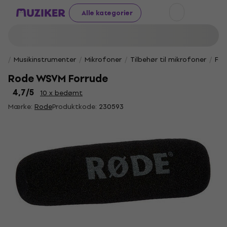
Alle kategorier
Musikinstrumenter
Mikrofoner
Tilbehør til mikrofoner
For
Rode WSVM Forrude
4,7
/5
10 x bedømt
Mærke:
Rode
Produktkode:
230593