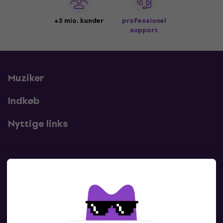
+3 mio. kunder
professionel
support
Muziker
Indkøb
Nyttige links
Kontakter
Kontakt os