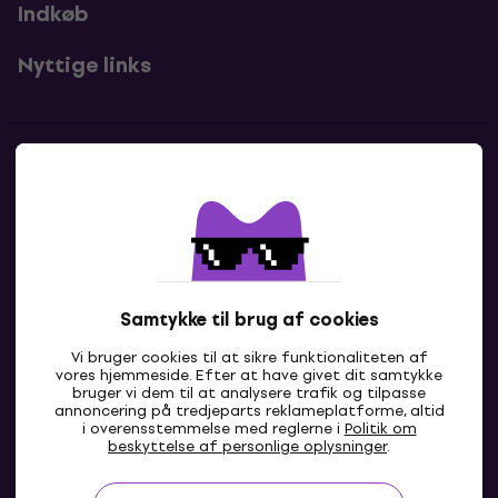
Indkøb
Nyttige links
Kontakter
Kontakt os
Samtykke til brug af cookies
Vi bruger cookies til at sikre funktionaliteten af
vores hjemmeside. Efter at have givet dit samtykke
bruger vi dem til at analysere trafik og tilpasse
annoncering på tredjeparts reklameplatforme, altid
i overensstemmelse med reglerne i
Politik om
DK
beskyttelse af personlige oplysninger
.