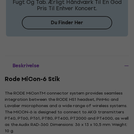
Fugt Og Tab. Ærligt Håndværk Til En God
Pris Til Enhver Koncert.
Du Finder Her
Beskrivelse
Rode MiCon-6 Stik
The RODE MiConTM connector system provides seamless
integration between the RODE HS1 headset, PinMic and
Lavalier microphones and a wide range of wireless systems.
The MICON-6 is designed to connect to AKG transmitters
PT40, PT60, PT61, PT80, PT400, PT2000 and PT4000, as well
as the Audix RAD-360. Dimensions: 36 x 13 x 10,5 mm. Weight:
10 g.