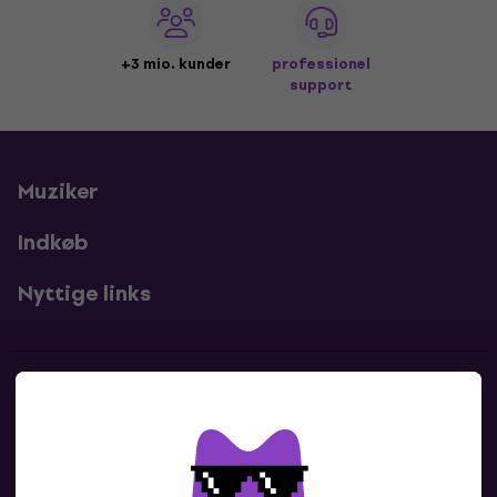
+3 mio. kunder
professionel
support
Muziker
Indkøb
Nyttige links
Kontakter
Kontakt os