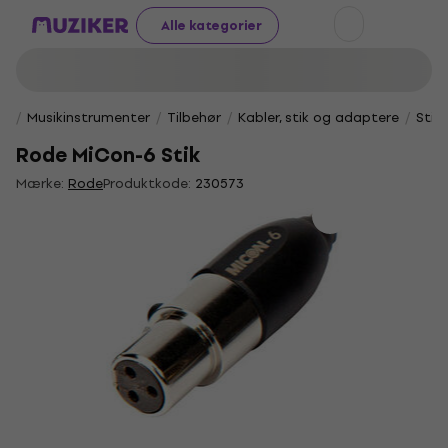
Alle kategorier
Musikinstrumenter
Tilbehør
Kabler, stik og adaptere
Stik
Rode MiCon-6 Stik
Mærke:
Rode
Produktkode:
230573