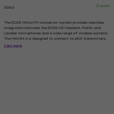
21 point
Spørg
The RODE MiConTM connector system provides seamless
integration between the RODE HS1 headset, PinMic and
Lavalier microphones and a wide range of wireless systems.
The MICON-6 is designed to connect to AKG transmitters
PT40, PT60, PT61, PT80, PT400, PT2000 and PT4000, as well
Læs mere
as the Audix RAD-360. Dimensions: 36 x 13 x 10,5 mm. Weight:
10 g.