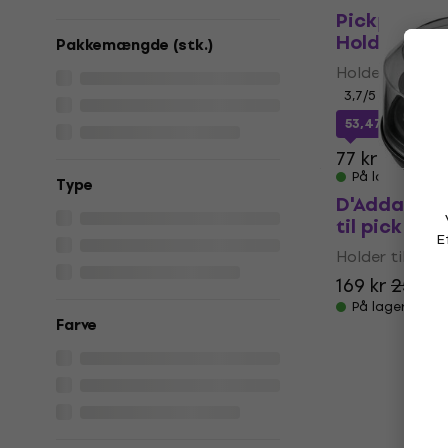
Pickport St
Holder til p
Pakkemængde (stk.)
Holder til pick
3,7
/5
53,47 kr
med k
77 kr
På lager
Type
D'Addario 
til pick (So
E
Holder til pick
169 kr
257,98
På lager
Farve