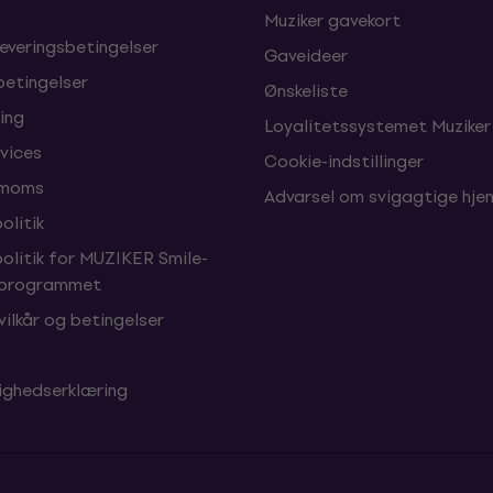
Muziker gavekort
leveringsbetingelser
Gaveideer
betingelser
Ønskeliste
ing
Loyalitetssystemet Muziker
vices
Cookie-indstillinger
 moms
Advarsel om svigagtige hj
olitik
politik for MUZIKER Smile-
sprogrammet
vilkår og betingelser
ighedserklæring