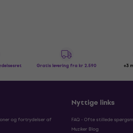
ydelsesret
Gratis levering
fra kr 2.590
+3 m
b
Nyttige links
oner og fortrydelser af
FAQ - Ofte stillede spørgsm
Muziker Blog