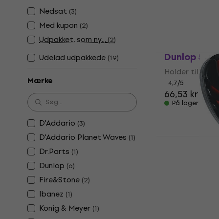
38,87 kr
39,6
Nedsat
(
3
)
På lager
Med kupon
(
2
)
Udpakket, som ny...
(
2
)
Dunlop 5010
Udelad udpakkede
(
19
)
Holder til pick
Mærke
4,7
/5
66,53 kr
På lager
D'Addario
(
3
)
D'Addario Planet Waves
(
1
)
Fire&Stone 
pick
Dr.Parts
(
1
)
Dunlop
(
6
)
Holder til pick
4,3
/5
Fire&Stone
(
2
)
26,20 kr
Ibanez
(
1
)
På lager
Konig & Meyer
(
1
)