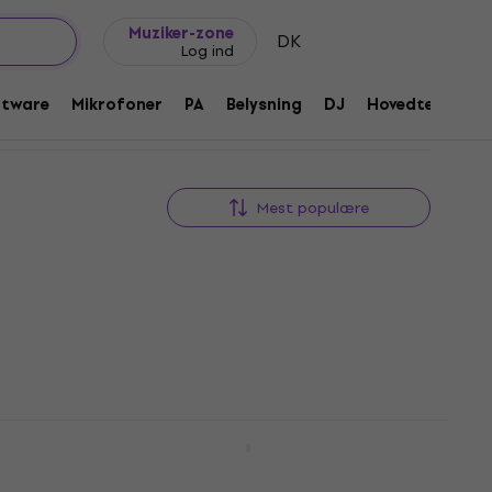
Gaveideer
FAQ
Muziker Blog
Muziker-zone
DK
Log ind
ftware
Mikrofoner
PA
Belysning
DJ
Hovedtelefone
Mest populære
ick
Dunlop 5200 Holder til pick
Holder til pick
4,7
/5