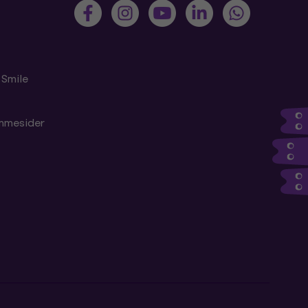
 Smile
emmesider