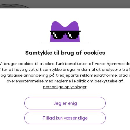
udio PPS-W-1
Ibanez PGS12 Holder til 
ick
Holder til pick
4,7
/5
28,18 kr
På lager
ode
MUZMUZ-30
Samtykke til brug af cookies
PW-PH360-01 Holder
Musedo MPC-1 Holder til
Vi bruger cookies til at sikre funktionaliteten af vores hjemmeside
m ny)
(Så godt som nyt)
fter at have givet dit samtykke bruger vi dem til at analysere traf
Holder til pick
og tilpasse annoncering på tredjeparts reklameplatforme, altid i
overensstemmelse med reglerne i
Politik om beskyttelse af
170 kr
180 kr
 kr
- 34 %
personlige oplysninger
.
På lager
Jeg er enig
Tillad kun væsentlige