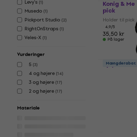
Levy's
(
1
)
Konig & Mey
pick
Musedo
(
1
)
Pickport Studio
Holder til pick
(
2
)
4,9
/5
RightOnStraps
(
1
)
35,50 kr
Veles-X
(
1
)
På lager
Vurderinger
Levy's A61C-
Mængderabat
5
(
3
)
pick
4 og højere
(
14
)
Holder til pick
3 og højere
(
17
)
5
/5
2 og højere
(
17
)
39 kr
På lager
Materiale
Som ny