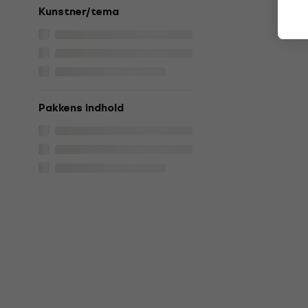
Kunstner/tema
Pakkens indhold