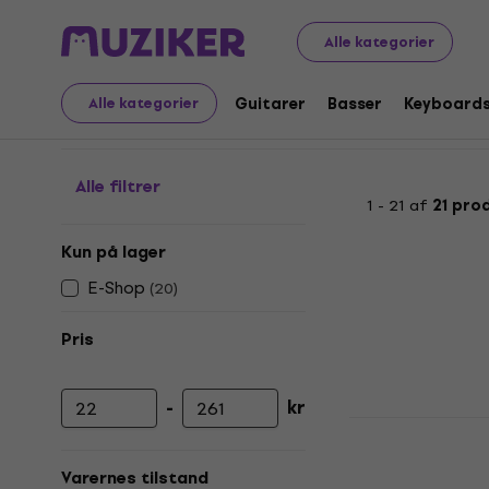
Musikinstrumenter
Guitarer
Guitar tilbehør
Picks
Alle kategorier
Pick holdere
Guitarer
Basser
Keyboard
Alle kategorier
Alle filtrer
1 - 21 af
21 pro
Kun på lager
E-Shop
(
20
)
Pris
-
kr
Minimumspris
Maksimal pris
Dunlop 5005
Holder til pick
Varernes tilstand
4,6
/5