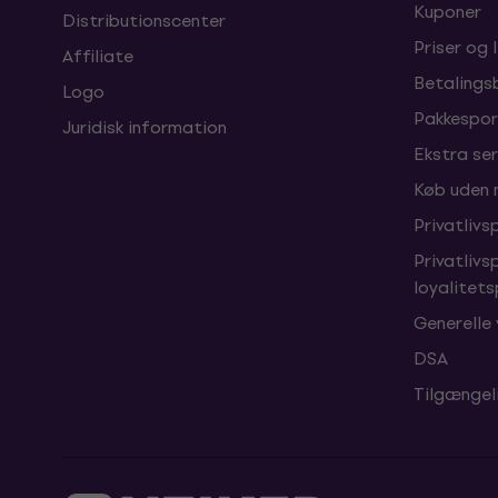
Kuponer
Distributionscenter
Priser og 
Affiliate
Betalings
Logo
Pakkespor
Juridisk information
Ekstra ser
Køb uden
Privatlivsp
Privatlivs
loyalitet
Generelle 
DSA
Tilgængel