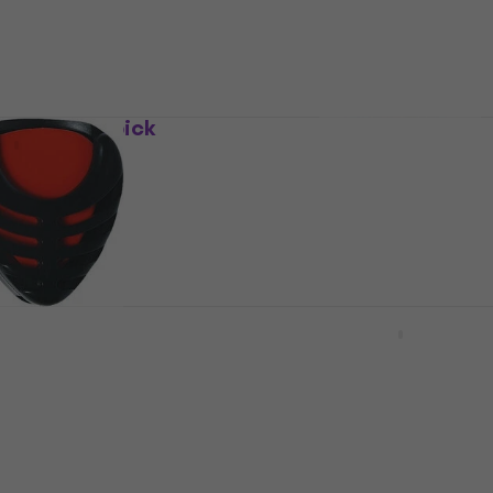
0 kr
47,84 kr
På lager
 Holder til pick
D'Addario Planet Waves
PH-01 Holder til pick
Holder til pick
3,3
/5
29 kr
På lager
525970 Holder til
RightOnStraps Keychai
Holder til pick
Holder til pick
5
/5
86,30 kr
97,60 kr
På lager