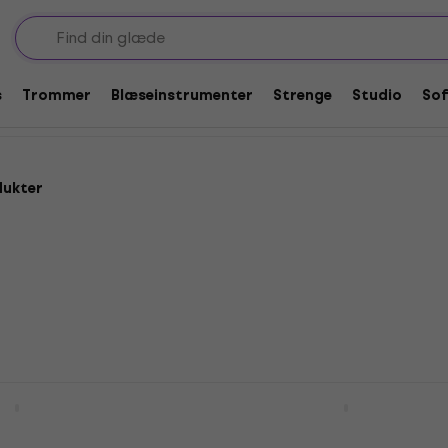
Pick holdere
s
Trommer
Blæseinstrumenter
Strenge
Studio
So
dukter
 Holder til pick
Dunlop 5006 Holder til p
Holder til pick
4,4
/5