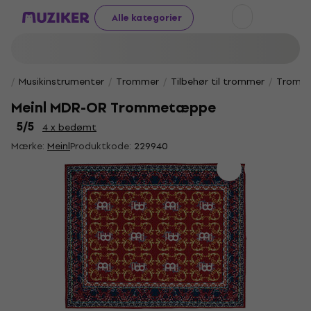
Alle kategorier
Musikinstrumenter
Trommer
Tilbehør til trommer
Tromm
Meinl MDR-OR Trommetæppe
5
/5
4 x bedømt
Mærke:
Meinl
Produktkode:
229940