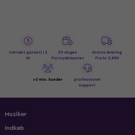
Udvidet garanti i 3
30 dages
Gratis levering
år
fortrydelsesret
fra kr 2.590
+3 mio. kunder
professionel
support
Muziker
Indkøb