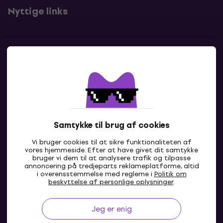
Nyttige links
Kontakter
Kontakt os
Samtykke til brug af cookies
Vi bruger cookies til at sikre funktionaliteten af
vores hjemmeside. Efter at have givet dit samtykke
bruger vi dem til at analysere trafik og tilpasse
annoncering på tredjeparts reklameplatforme, altid
i overensstemmelse med reglerne i
Politik om
DK
beskyttelse af personlige oplysninger
.
Jeg er enig