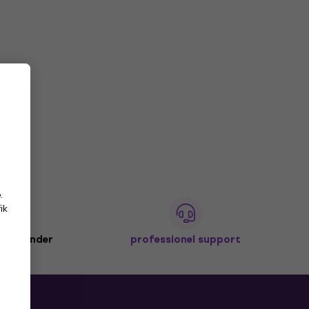
.
ik
io. kunder
professionel support