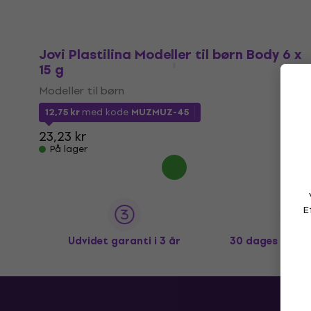
Jovi Plastilina Modeller til børn Body 6 x
15 g
Modeller til børn
12,75 kr
med kode
MUZMUZ-45
23,23 kr
På lager
E
Udvidet garanti i 3 år
30 dages fortr