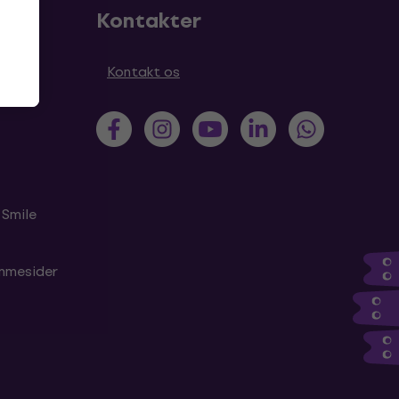
Kontakter
ål
Kontakt os
 Smile
emmesider