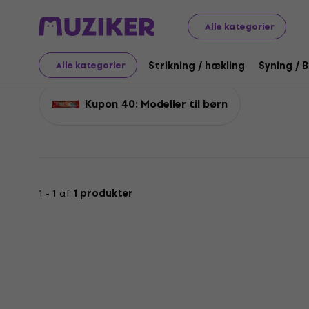
Kupon 40
Kunst
Modellering og støbning
Modelleri
Alle kategorier
Kupon 40: Ikke-hærdend
Strikning / hækling
Syning / 
Alle kategorier
Kupon 40: Modeller til børn
1 - 1 af
1 produkter