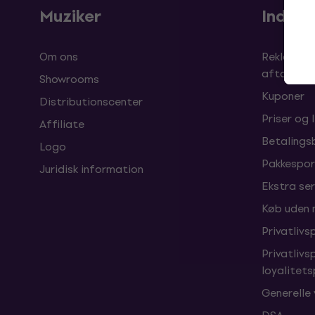
Muziker
Indkø
Om ons
Reklamati
aftalen
Showrooms
Kuponer
Distributionscenter
Priser og 
Affiliate
Betalings
Logo
Pakkespor
Juridisk information
Ekstra ser
Køb uden
Privatlivsp
Privatlivs
loyalitet
Generelle 