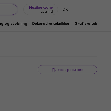
Gaveideer
FAQ
Muziker Blog
Muziker-zone
DK
Log ind
ng og støbning
Dekorative teknikker
Grafiske teknikker
Mest populære