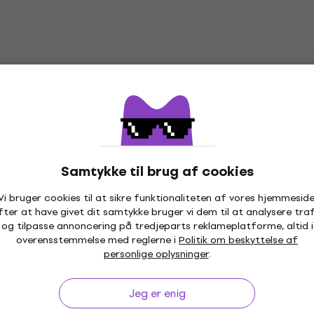
Samtykke til brug af cookies
Vi bruger cookies til at sikre funktionaliteten af vores hjemmeside
fter at have givet dit samtykke bruger vi dem til at analysere traf
og tilpasse annoncering på tredjeparts reklameplatforme, altid i
overensstemmelse med reglerne i
Politik om beskyttelse af
ydelsesret
Gratis levering
fra kr 2.590
+3 m
personlige oplysninger
.
Jeg er enig