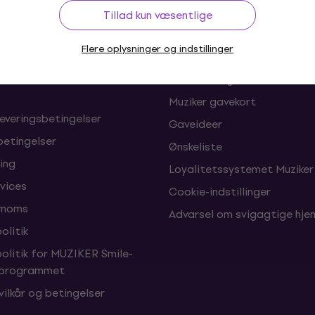
b
Nyttige links
Tillad kun væsentlige
Flere oplysninger og indstillinger
oner og fortrydelser af
FAQ - Ofte stillede spørgsm
Muziker Blog
Muziker gavekort
leveringsbetingelser
Gaveideer
betingelser
Ønskeliste
ing
Loyalitetssystemet Muziker
vices
Cookie-indstillinger
 moms
Advarsel om svigagtige hj
olitik
politik for MUZIKER Smile-
sprogrammet
vilkår og betingelser