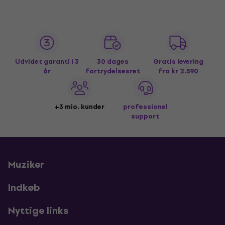
Udvidet garanti i 3
30 dages
Gratis levering
år
fortrydelsesret
fra kr 2.590
+3 mio. kunder
professionel
support
Muziker
Indkøb
Nyttige links