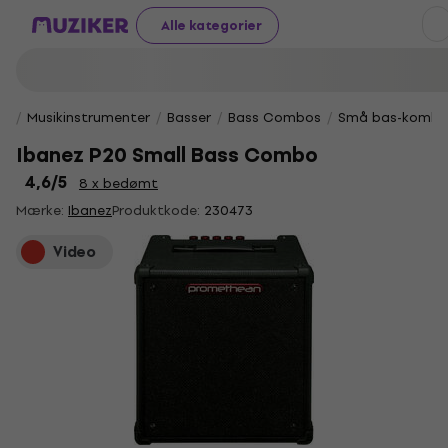
Alle kategorier
Musikinstrumenter
Basser
Bass Combos
Små bas-kombo
Ibanez P20 Small Bass Combo
4,6
/5
8 x bedømt
Mærke:
Ibanez
Produktkode:
230473
Video