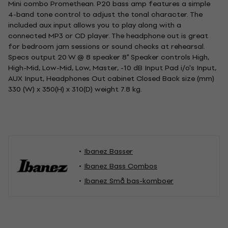
Mini combo Promethean. P20 bass amp features a simple
4-band tone control to adjust the tonal character. The
included aux input allows you to play along with a
connected MP3 or CD player. The headphone out is great
for bedroom jam sessions or sound checks at rehearsal.
Specs output 20 W @ 8 speaker 8" Speaker controls High,
High-Mid, Low-Mid, Low, Master, -10 dB Input Pad i/o's Input,
AUX Input, Headphones Out cabinet Closed Back size (mm)
330 (W) x 350(H) x 310(D) weight 7.8 kg.
Ibanez Basser
Ibanez Bass Combos
Ibanez Små bas-komboer