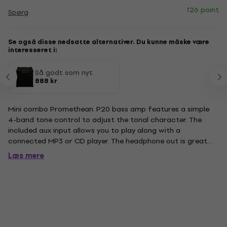
126 point
Spørg
Se også disse nedsatte alternativer. Du kunne måske være
interesseret i:
Så godt som nyt
888 kr
Mini combo Promethean. P20 bass amp features a simple
4-band tone control to adjust the tonal character. The
included aux input allows you to play along with a
connected MP3 or CD player. The headphone out is great
for bedroom jam sessions or sound checks at rehearsal.
Læs mere
Specs output 20 W @ 8 speaker 8" Speaker controls High,
High-Mid, Low-Mid,...