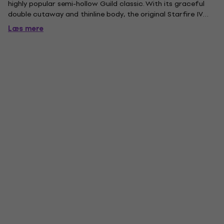
highly popular semi-hollow Guild classic. With its graceful
double cutaway and thinline body, the original Starfire IV
was prized by many guitarists from the mid-1960s onward
Læs mere
for its incomparable tone and feel. Premium features...