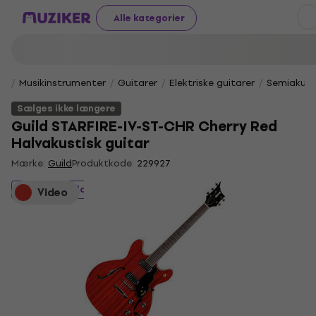
Alle kategorier
Musikinstrumenter
Guitarer
Elektriske guitarer
Semiakusti
Sælges ikke længere
Guild STARFIRE-IV-ST-CHR Cherry Red
Halvakustisk guitar
Mærke:
Guild
Produktkode:
229927
Sælges ikke længere
Video