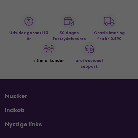
Udvidet garanti i 3
30 dages
Gratis levering
år
fortrydelsesret
fra kr 2.590
+3 mio. kunder
professionel
support
Muziker
Indkøb
Nyttige links