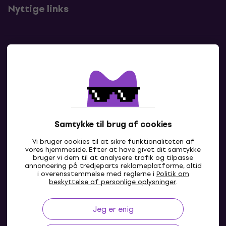
Nyttige links
Kontakter
Kontakt os
Samtykke til brug af cookies
Vi bruger cookies til at sikre funktionaliteten af
vores hjemmeside. Efter at have givet dit samtykke
bruger vi dem til at analysere trafik og tilpasse
annoncering på tredjeparts reklameplatforme, altid
i overensstemmelse med reglerne i
Politik om
DK
beskyttelse af personlige oplysninger
.
Jeg er enig