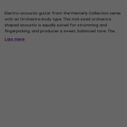
Electro-acoustic guitar from the Westerly Collection series
with an Orchestra body type. This mid-sized orchestra
shaped acoustic is equally suited for strumming and
fingerpicking, and produces a sweet, balanced tone. The
perfect choice for the versatile musician, the OM-150
Læs mere
features a solid Sitka spruce top and solid Indian rosewood
back and...