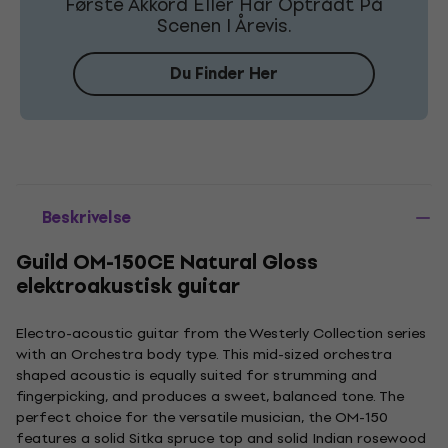
Første Akkord Eller Har Optrådt På
Scenen I Årevis.
Du Finder Her
Beskrivelse
Guild OM-150CE Natural Gloss
elektroakustisk guitar
Electro-acoustic guitar from the Westerly Collection series
with an Orchestra body type. This mid-sized orchestra
shaped acoustic is equally suited for strumming and
fingerpicking, and produces a sweet, balanced tone. The
perfect choice for the versatile musician, the OM-150
features a solid Sitka spruce top and solid Indian rosewood