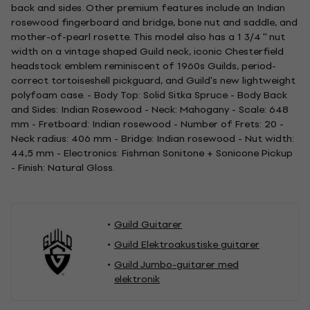
back and sides. Other premium features include an Indian
rosewood fingerboard and bridge, bone nut and saddle, and
mother-of-pearl rosette. This model also has a 1 3/4 '' nut
width on a vintage shaped Guild neck, iconic Chesterfield
headstock emblem reminiscent of 1960s Guilds, period-
correct tortoiseshell pickguard, and Guild's new lightweight
polyfoam case. - Body Top: Solid Sitka Spruce - Body Back
and Sides: Indian Rosewood - Neck: Mahogany - Scale: 648
mm - Fretboard: Indian rosewood - Number of Frets: 20 -
Neck radius: 406 mm - Bridge: Indian rosewood - Nut width:
44,5 mm - Electronics: Fishman Sonitone + Sonicone Pickup
- Finish: Natural Gloss.
Guild Guitarer
Guild Elektroakustiske guitarer
Guild Jumbo-guitarer med
elektronik