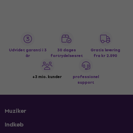
Udvidet garanti i 3
30 dages
Gratis levering
år
fortrydelsesret
fra kr 2.590
+3 mio. kunder
professionel
support
Muziker
Indkøb