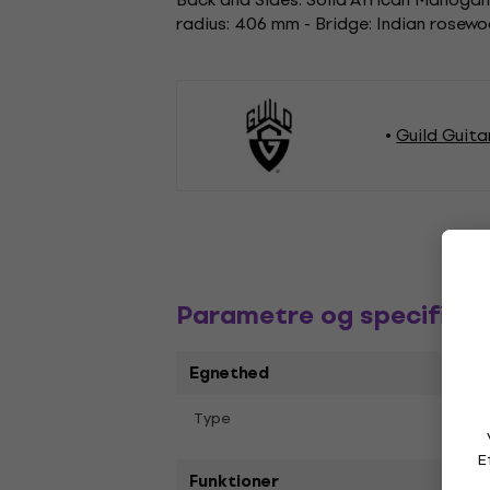
radius: 406 mm - Bridge: Indian rosewo
Guild Guita
Parametre og specifikat
Egnethed
Jumb
Type
E
Funktioner