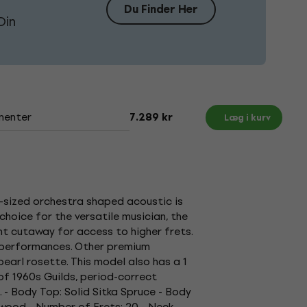
Du Finder Her
Din
menter
7.289 kr
Læg i kurv
d-sized orchestra shaped acoustic is
hoice for the versatile musician, the
t cutaway for access to higher frets.
e performances. Other premium
earl rosette. This model also has a 1
of 1960s Guilds, period-correct
. - Body Top: Solid Sitka Spruce - Body
ewood - Number of Frets: 20 - Neck