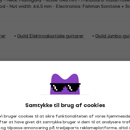
od - Nut width: 44,5 mm - Electronics: Fishman Sonitone + Son
rer
Guild Elektroakustiske guitarer
Guild Jumbo-gui
ioner
Samtykke til brug af cookies
o
Vi bruger cookies til at sikre funktionaliteten af vores hjemmeside
fter at have givet dit samtykke bruger vi dem til at analysere traf
og tilpasse annoncering på tredjeparts reklameplatforme, altid i