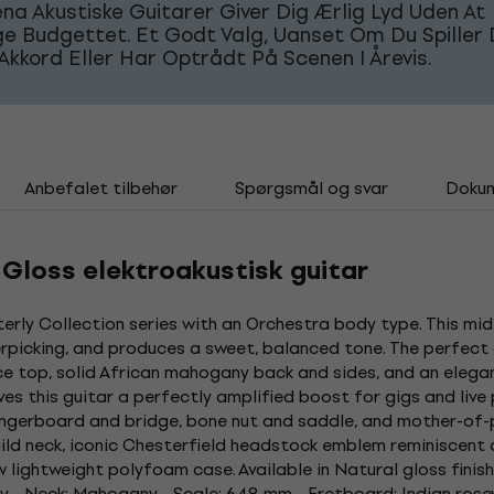
a Akustiske Guitarer Giver Dig Ærlig Lyd Uden At
 Budgettet. Et Godt Valg, Uanset Om Du Spiller 
Akkord Eller Har Optrådt På Scenen I Årevis.
Anbefalet tilbehør
Spørgsmål og svar
Doku
Gloss elektroakustisk guitar
erly Collection series with an Orchestra body type. This mi
rpicking, and produces a sweet, balanced tone. The perfect c
e top, solid African mahogany back and sides, and an elegan
ves this guitar a perfectly amplified boost for gigs and liv
ingerboard and bridge, bone nut and saddle, and mother-of-p
uild neck, iconic Chesterfield headstock emblem reminiscent 
w lightweight polyfoam case. Available in Natural gloss finish
y - Neck: Mahogany - Scale: 648 mm - Fretboard: Indian ros