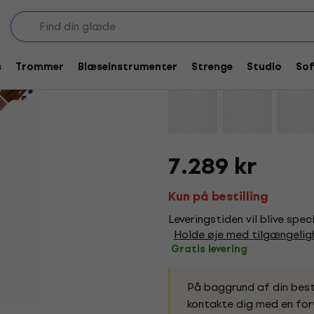
Jumbo-guitarer med elektronik
Guild OM-140CE Natu
s
Trommer
Blæseinstrumenter
Strenge
Studio
So
Mærke:
Guild
Produktkode:
229
7.289 kr
Kun på bestilling
Leveringstiden vil blive spec
Holde øje med tilgængeli
Gratis levering
På baggrund af din besti
kontakte dig med en forv