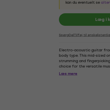
kan du eventuelt se
alter
Læg i 
Spørg
Del
Tilføj til ønskelisten
S
Electro-acoustic guitar fro
body type. This mid-sized o
strumming and fingerpickin
choice for the versatile mu
top, solid African mahogany
Læs mere