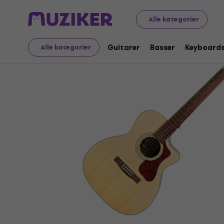
Musikinstrumenter
Guitarer
Elektroakustiske guitarer
Alle kategorier
Guitarer
Basser
Keyboard
Alle kategorier