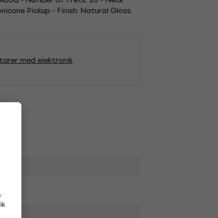
icone Pickup - Finish: Natural Gloss.
tarer med elektronik
.
ik