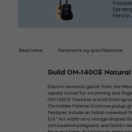
Pasaden
Sprænge
Første 
Beskrivelse
Parametre og specifikationer
Guild OM-140CE Natural 
Electro-acoustic guitar from the West
equally suited for strumming and finge
OM-140CE features a solid Sitka spruc
The hidden Fishman Sonitone pickup gi
features include an Indian rosewood f
3/4 '' nut width on a vintage shaped G
tortoiseshell pickguard, and Guild's ne
Back and Sides: Solid African Mahogan