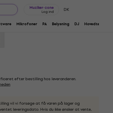
Gaveideer
FAQ
Muziker Blog
Muziker-zone
DK
Log ind
ral Gloss elektroakustisk guitar
ftware
Mikrofoner
PA
Belysning
DJ
Hovedtelefone
906
ificeret efter bestilling hos leverandøren.
gheden
lling vil vi forsøge at få varen på lager og
entet leveringsdato. Hvis du ikke ønsker at vente,