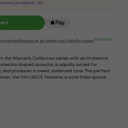
native produkter (4)
.
kurv
975 point
ammenlign
Rapporter en bedre pris
Overvåg prisen
m the Westerly Collection series with an Orchestra
rchestra shaped acoustic is equally suited for
g, and produces a sweet, balanced tone. The perfect
sician, the OM-140CE features a solid Sitka spruce
 back and...