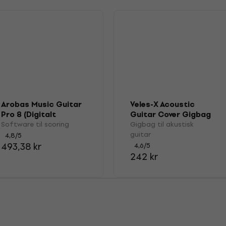
Arobas Music Guitar
Veles-X Acoustic
Pro 8 (Digitalt
Guitar Cover Gigbag
produkt)
til akustisk guitar
Software til scoring
Gigbag til akustisk
guitar
4,8
/5
493,38 kr
4,6
/5
242 kr