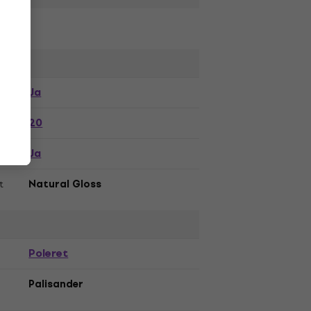
Ja
20
Ja
t
Natural Gloss
Poleret
Palisander