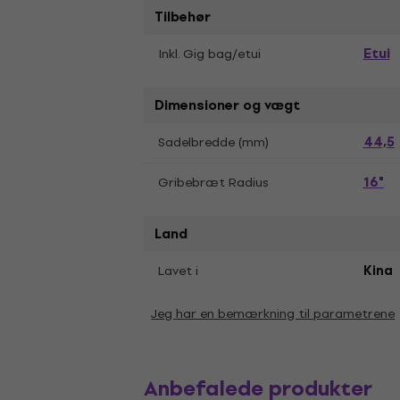
Tilbehør
Etui
Inkl. Gig bag/etui
Dimensioner og vægt
44,5
Sadelbredde (mm)
16"
Gribebræt Radius
Land
Lavet i
Kina
Jeg har en bemærkning til parametrene
Anbefalede produkter