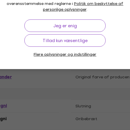
overensstemmelse med reglerne i
Politik om beskyttelse af
personlige oplysninger
.
Jeg er enig
ehåndet
Cutaway
Tillad kun væsentlige
ral
Antallet af bånd
Flere oplysninger og indstillinger
Pickups
ander
Original farve af producen
gni
Slutning
gni
Gribebræt