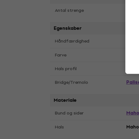
6
Antal strenge
Egenskaber
Højr
Håndfærdighed
Natu
Farve
C
Hals profil
Palis
Bridge/Tremolo
Materiale
Maho
Bund og sider
Hals
Maho