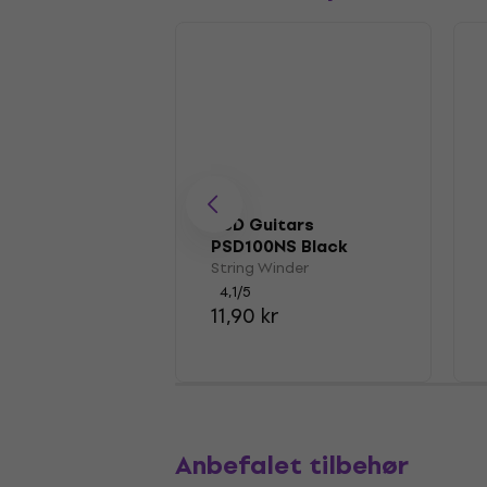
PSD Guitars
PSD100NS Black
String Winder
String Winder
4,1
/5
11,90 kr
Anbefalet tilbehør