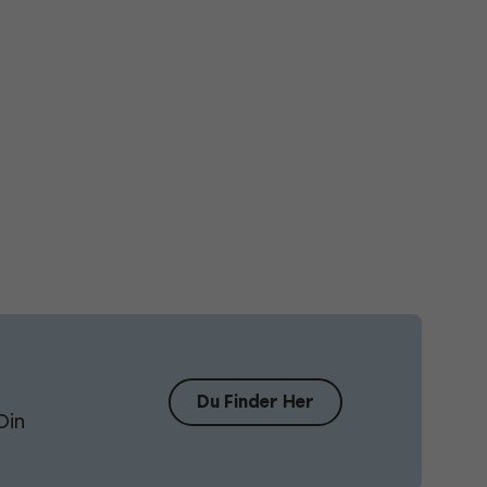
Du Finder Her
Din