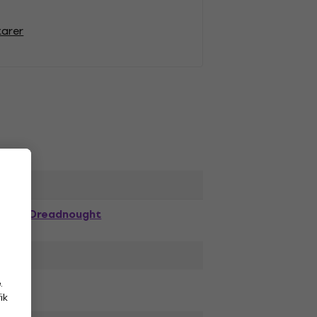
tarer
Dreadnought
.
ik