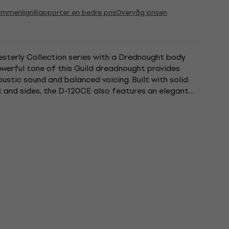
ammenlign
Rapporter en bedre pris
Overvåg prisen
esterly Collection series with a Drednought body
owerful tone of this Guild dreadnought provides
oustic sound and balanced voicing. Built with solid
 and sides, the D-120CE also features an elegant
 frets, and a...