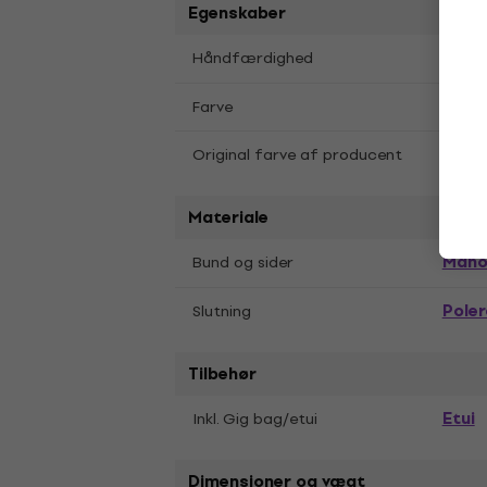
Egenskaber
Højr
Håndfærdighed
Natu
Farve
Original farve af producent
Natur
Materiale
Maho
Bund og sider
Poler
Slutning
Tilbehør
Etui
Inkl. Gig bag/etui
Dimensioner og vægt