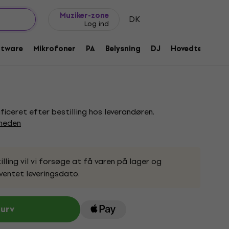
Gaveideer
FAQ
Muziker Blog
Muziker-zone
DK
Log ind
 Gloss Dreadnought Guitar
ftware
Mikrofoner
PA
Belysning
DJ
Hovedtelefone
81
ificeret efter bestilling hos leverandøren.
gheden
lling vil vi forsøge at få varen på lager og
ventet leveringsdato.
kurv