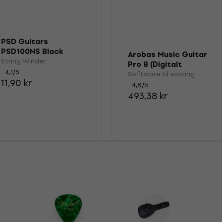
PSD Guitars
PSD100NS Black
Arobas Music Guitar
String Winder
String Winder
Pro 8 (Digitalt
4,1
/5
produkt)
Software til scoring
11,90 kr
4,8
/5
493,38 kr