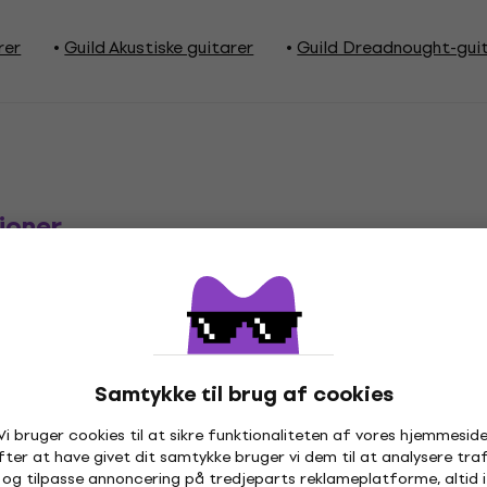
rer
Guild Akustiske guitarer
Guild Dreadnought-gui
ioner
skreden
Type
Samtykke til brug af cookies
Vi bruger cookies til at sikre funktionaliteten af vores hjemmeside
fter at have givet dit samtykke bruger vi dem til at analysere traf
og tilpasse annoncering på tredjeparts reklameplatforme, altid i