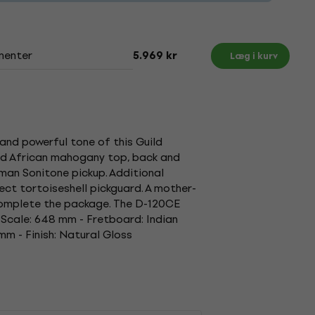
menter
5.969 kr
Læg i kurv
and powerful tone of this Guild
lid African mahogany top, back and
man Sonitone pickup. Additional
ct tortoiseshell pickguard. A mother-
complete the package. The D-120CE
 Scale: 648 mm - Fretboard: Indian
mm - Finish: Natural Gloss