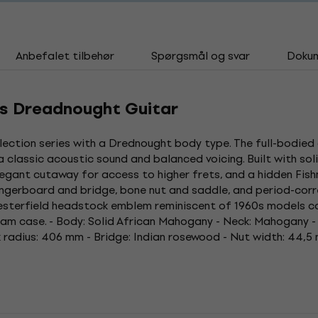
Anbefalet tilbehør
Spørgsmål og svar
Doku
ss Dreadnought Guitar
lection series with a Drednought body type. The full-bodied 
a classic acoustic sound and balanced voicing. Built with so
legant cutaway for access to higher frets, and a hidden Fish
ingerboard and bridge, bone nut and saddle, and period-corre
Chesterfield headstock emblem reminiscent of 1960s models 
oam case. - Body: Solid African Mahogany - Neck: Mahogany -
radius: 406 mm - Bridge: Indian rosewood - Nut width: 44,5 