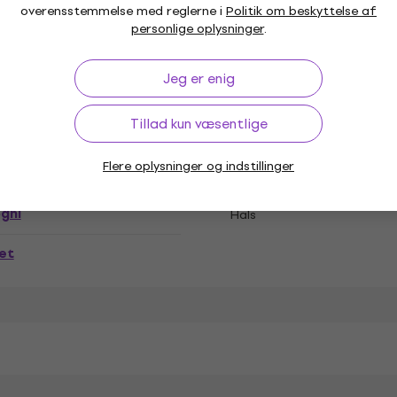
overensstemmelse med reglerne i
Politik om beskyttelse af
personlige oplysninger
.
ehåndet
Cutaway
Jeg er enig
ral
Antallet af bånd
Tillad kun væsentlige
al Gloss
Flere oplysninger og indstillinger
gni
Hals
et