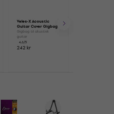
Veles-X Acoustic
Guitar Cover Gigbag
Soundking DG0
til akustisk guitar
Gigbag til akustisk
Guitarophæng
guitar
Guitarophæng
4,6
/5
4,7
/5
242 kr
40,90 kr