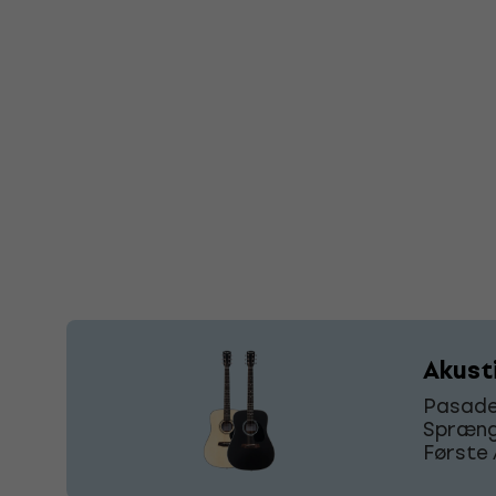
Akust
Pasaden
Sprænge
Første 