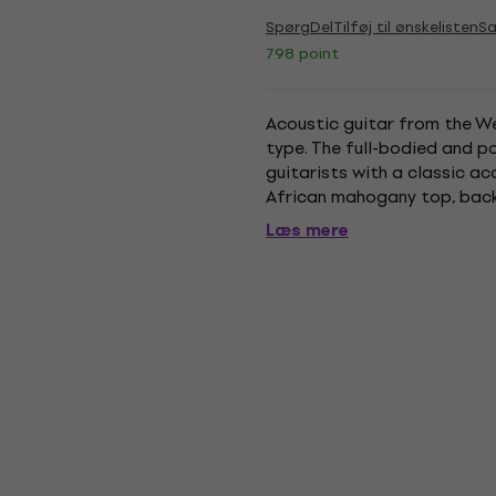
Spørg
Del
Tilføj til ønskelisten
S
798 point
Acoustic guitar from the W
type. The full-bodied and p
guitarists with a classic ac
African mahogany top, back
cutaway for access to higher
Læs mere