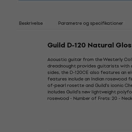
Beskrivelse
Parametre og specifikationer
Guild D-120 Natural Glo
Acoustic guitar from the Westerly Col
dreadnought provides guitarists with 
sides, the D-120CE also features an e
features include an Indian rosewood f
of-pearl rosette and Guild's iconic 
includes Guild's new lightweight polyf
rosewood - Number of Frets: 20 - Neck 