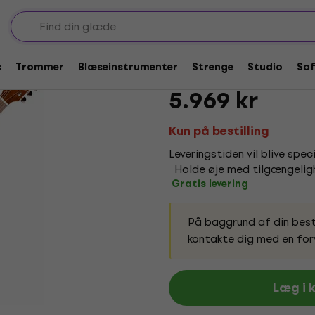
dnought-guitarer
Guild D-120 Natural
s
Trommer
Blæseinstrumenter
Strenge
Studio
So
Mærke:
Guild
Produktkode:
2298
5.969 kr
Kun på bestilling
Leveringstiden vil blive spec
Holde øje med tilgængeli
Gratis levering
På baggrund af din besti
kontakte dig med en for
Læg i 