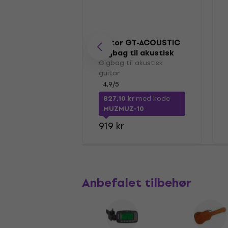
Gator GT-ACOUSTIC
Gigbag til akustisk
guitar Black
Gigbag til akustisk
guitar
4,9
/5
827,10 kr
med kode
MUZMUZ-10
919 kr
Anbefalet tilbehør