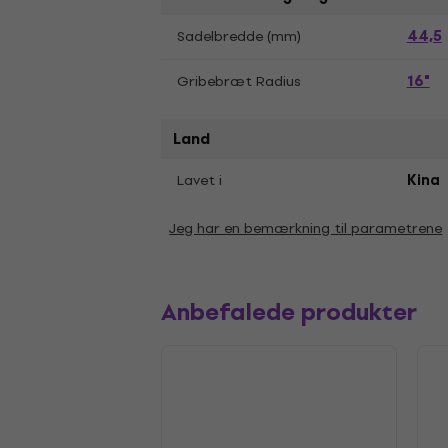
44,5
Sadelbredde (mm)
16"
Gribebræt Radius
Land
Lavet i
Kina
Jeg har en bemærkning til parametrene
Anbefalede produkter