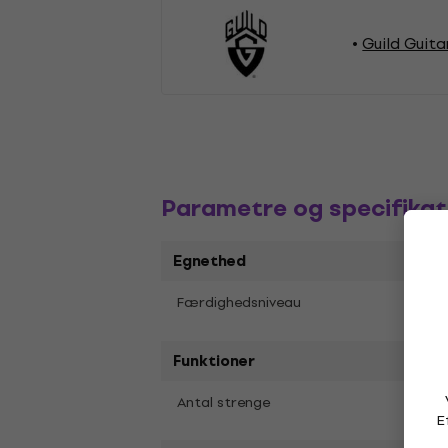
Guild Guita
Parametre og specifikat
Egnethed
Frem
Færdighedsniveau
Funktioner
6
Antal strenge
E