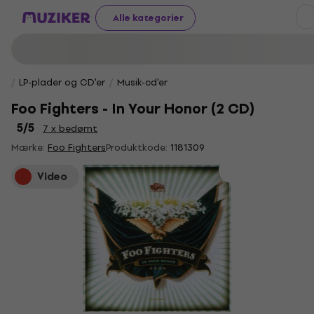
Alle kategorier
LP-plader og CD'er
Musik-cd'er
Foo Fighters - In Your Honor (2 CD)
5
/5
7 x bedømt
Mærke:
Foo Fighters
Produktkode:
1181309
Video