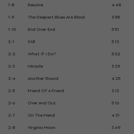
1-8
Resolve
4:48
1-9
The Deepest Blues Are Black
3:58
1-10
End Over End
5:51
2-1
Still
5:13
2-2
What If I Do?
5:02
2-3
Miracle
3:29
2-4
Another Round
4:25
2-5
Friend Of A Friend
3:13
2-6
Over And Out
5:16
2-7
On The Mend
4:31
2-8
Virginia Moon
3:49