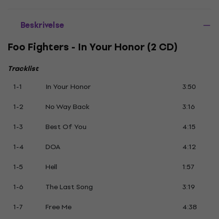
Beskrivelse
Foo Fighters - In Your Honor (2 CD)
Tracklist
1-1
In Your Honor
3:50
1-2
No Way Back
3:16
1-3
Best Of You
4:15
1-4
DOA
4:12
1-5
Hell
1:57
1-6
The Last Song
3:19
1-7
Free Me
4:38