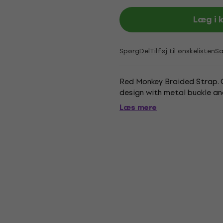
Læg i 
Spørg
Del
Tilføj til ønskelisten
S
Red Monkey Braided Strap. C
design with metal buckle an
Læs mere