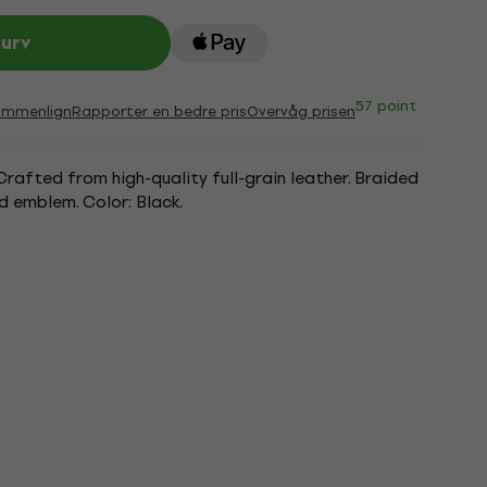
kurv
57 point
ammenlign
Rapporter en bedre pris
Overvåg prisen
rafted from high-quality full-grain leather. Braided
d emblem. Color: Black.