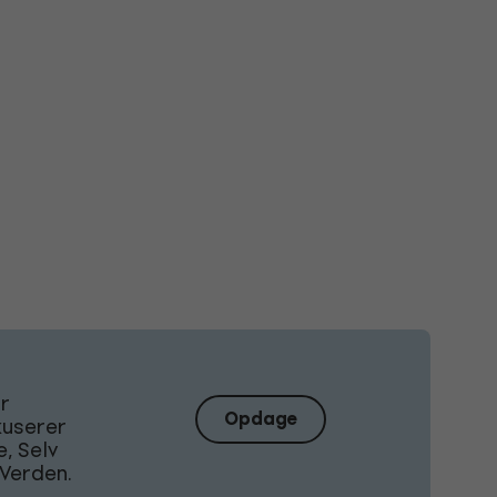
Er
Opdage
kuserer
, Selv
Verden.