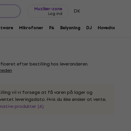
Gaveideer
FAQ
Muziker Blog
Muziker-zone
DK
Log ind
Guitarremmen
ftware
Mikrofoner
PA
Belysning
DJ
Hovedtelefone
0779
ificeret efter bestilling hos leverandøren.
gheden
lling vil vi forsøge at få varen på lager og
entet leveringsdato. Hvis du ikke ønsker at vente,
native produkter (4)
.