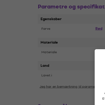
Parametre og specifikat
Egenskaber
Rød
Farve
Materiale
Læde
Materiale
Land
Lavet i
Kina
Jeg har en bemærkning til parametrene
E