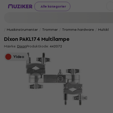
Alle kategorier
Musikinstrumenter
Trommer
Tromme-hardware
Multikl
Dixon PAKL174 Multilampe
Mærke:
Dixon
Produktkode:
442072
Video