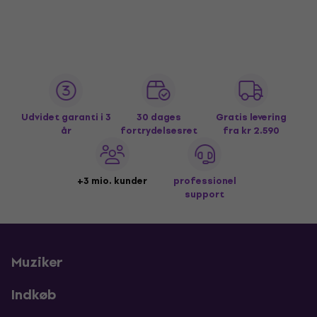
Udvidet garanti i 3
30 dages
Gratis levering
år
fortrydelsesret
fra kr 2.590
+3 mio. kunder
professionel
support
Muziker
Indkøb