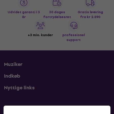
Udvidet garanti i 3
30 dages
Gratis levering
år
fortrydelsesret
fra kr 2.590
+3 mio. kunder
professionel
support
Muziker
Indkøb
Nyttige links
Kontakter