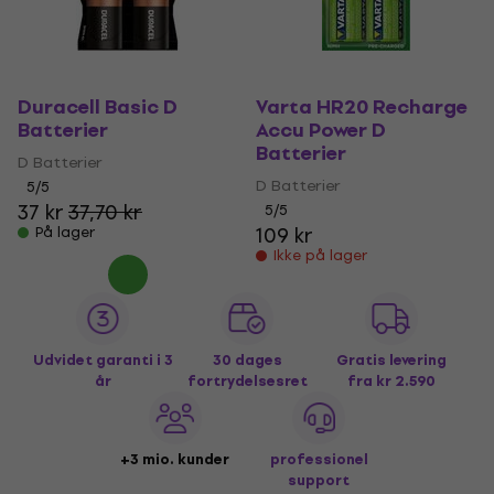
Duracell Basic D
Varta HR20 Recharge
Batterier
Accu Power D
Batterier
D Batterier
D Batterier
5
/5
37 kr
37,70 kr
5
/5
109 kr
På lager
Ikke på lager
Udvidet garanti i 3
30 dages
Gratis levering
år
fortrydelsesret
fra kr 2.590
+3 mio. kunder
professionel
support