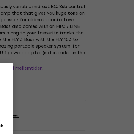
ously variable mid-cut EQ, Sub control
i amp that that gives you huge tone on
mpressor for ultimate control over
3 Bass also comes with an MP3 / LINE
jam along to your favourite tracks; the
 the FLY 3 Bass with the FLY 103 to
mazing portable speaker system, for
U-1 power adapter (not included in the
e dig i mellemtiden.
-komboer
.
ik