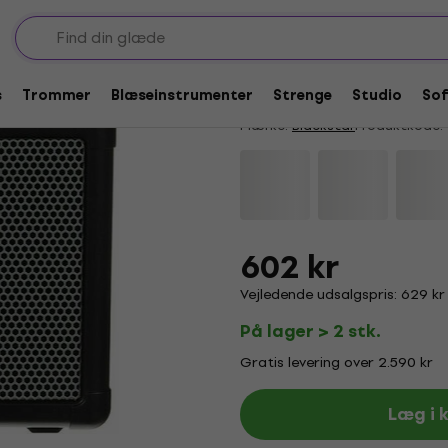
komboer
Blackstar FLY 3 Bas
4,3
/5
13 x bedømt
s
Trommer
Blæseinstrumenter
Strenge
Studio
So
Mærke:
Blackstar
Produktkode:
602 kr
Vejledende udsalgspris: 629 kr
På lager > 2 stk.
Gratis levering over 2.590 kr
Læg i 