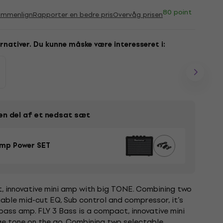
80 point
ammenlign
Rapporter en bedre pris
Overvåg prisen
rnativer. Du kunne måske være interesseret i:
en del af et nedsat sæt
Amp Power SET
, innovative mini amp with big TONE. Combining two
iable mid-cut EQ, Sub control and compressor, it’s
ass amp. FLY 3 Bass is a compact, innovative mini
ge tone on the go. Combining two selectable