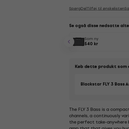
Spørg
Del
Tilføj til ønskelisten
S
Se også disse nedsatte alte
Som ny
540 kr
Køb dette produkt som 
Blackstar FLY 3 Bass 
The FLY 3 Bass is a compact
channels, a continuously var
the perfect take-anywhere b
amp that that gives you hu