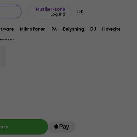
Gaveideer
FAQ
Muziker Blog
Muziker-zone
DK
Log ind
s Amp Small Bass Combo
ftware
Mikrofoner
PA
Belysning
DJ
Hovedtelefone
230387
kurv