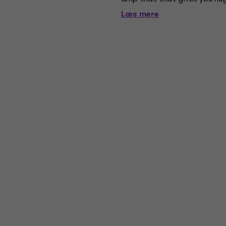
channels, a continuously vari
Læs mere