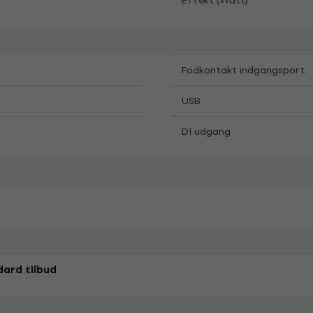
Effekt (Watt)
Fodkontakt indgangsport
USB
DI udgang
ard tilbud