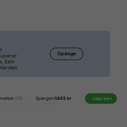
Er
Opdage
kuserer
, Selv
Verden.
melser
(13)
Spørgsmål og svar
Dokumenter
602 kr
Læg i kurv