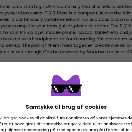
ve mini amp with big TONE. Combining two channels, a continu
-anywhere bass amp. FLY 3 Bass is a compact, innovative min
nels, a continuously variable mid-cut EQ, Sub bass and a co
nywhere amp for your bass guitar, phone or tablet. The FLY 
ct to your MP3 player, mobile phone, laptop, tablet etc. and 
 be used with headphones or for recording. You can combine
p set-up. The pair of them linked together create one an a
your music through. Can be powered by 6xAA batteries or PS
ikke tilgængelig endnu.
Måske vil beskrivelsen på engelsk hjælp
Samtykke til brug af cookies
Basser
Blackstar Bass Combos
Blackstar Små bas
Vi bruger cookies til at sikre funktionaliteten af vores hjemmeside
fter at have givet dit samtykke bruger vi dem til at analysere traf
og tilpasse annoncering på tredjeparts reklameplatforme, altid i