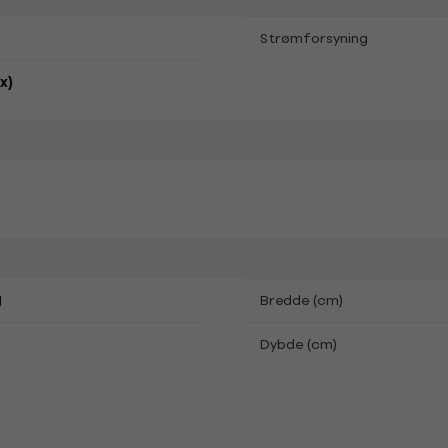
Strømforsyning
x)
g
Bredde (cm)
Dybde (cm)