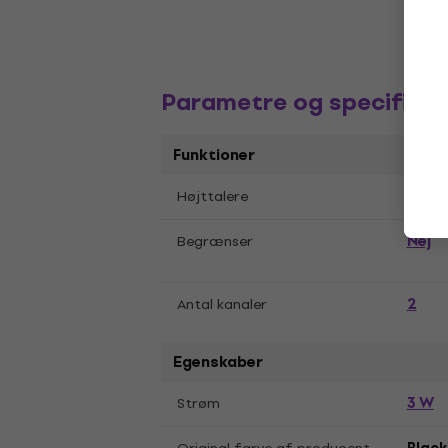
Parametre og specifikat
Funktioner
1x 3 "
Højttalere
Nej
Begrænser
2
Antal kanaler
Egenskaber
3 W
Strøm