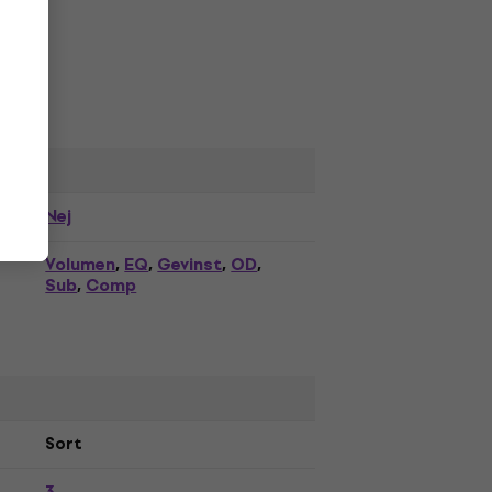
Nej
Volumen
EQ
Gevinst
OD
,
,
,
,
Sub
Comp
,
Sort