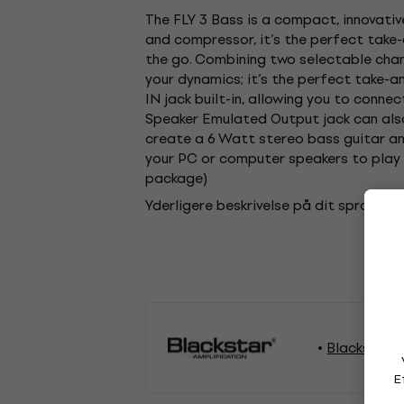
The FLY 3 Bass is a compact, innovati
and compressor, it’s the perfect take
the go. Combining two selectable chan
your dynamics; it’s the perfect take-a
IN jack built-in, allowing you to conne
Speaker Emulated Output jack can also
create a 6 Watt stereo bass guitar am
your PC or computer speakers to play 
package)
Yderligere beskrivelse på dit sprog er 
Blackstar 
E