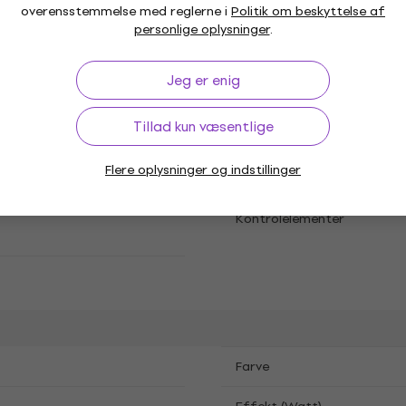
overensstemmelse med reglerne i
Politik om beskyttelse af
personlige oplysninger
.
Jeg er enig
ioner
Tillad kun væsentlige
Flere oplysninger og indstillinger
Ekstern FX-løkke
Kontrolelementer
Farve