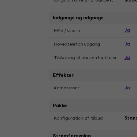
Original farve af producent
Black
Indgange og udgange
Ja
MP3 / Line In
Ja
Hovedtelefon udgang
Ja
Tilslutning til ekstern højttaler
Effekter
Ja
Kompressor
Pakke
Konfiguration af tilbud
Stand
Strømforsyning