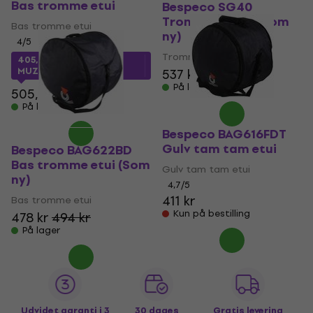
Bas tromme etui
Bespeco SG40
Tromme-trone (Som
Bas tromme etui
ny)
4
/5
Tromme-trone
405,74 kr
med kode
MUZMUZ-15
537 kr
556 kr
På lager
505,22 kr
På lager
Bespeco BAG616FDT
Gulv tam tam etui
Bespeco BAG622BD
Bas tromme etui (Som
Gulv tam tam etui
ny)
4,7
/5
411 kr
Bas tromme etui
Kun på bestilling
478 kr
494 kr
På lager
Udvidet garanti i 3
30 dages
Gratis levering